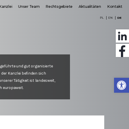
Kanzlei
Unser Team
Rechtsgebiete
Aktualitäten
Kontakt
PL
EN
DE
 geführte und gut organisierte
 der Kanzlei befinden sich
Werkzeugl
nserer Tätigkeit ist landesweit,
h europaweit.