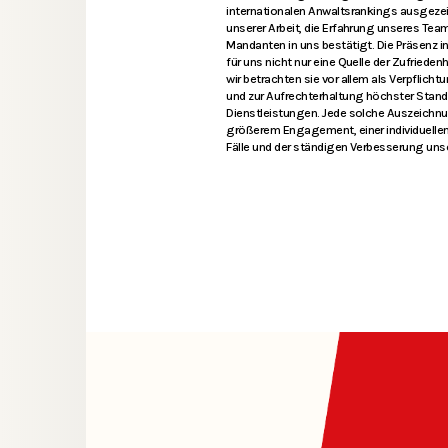
internationalen Anwaltsrankings ausgezei
unserer Arbeit, die Erfahrung unseres Tea
Mandanten in uns bestätigt. Die Präsenz 
für uns nicht nur eine Quelle der Zufrieden
wir betrachten sie vor allem als Verpflich
und zur Aufrechterhaltung höchster Stand
Dienstleistungen. Jede solche Auszeichnu
größerem Engagement, einer individuelle
Fälle und der ständigen Verbesserung un