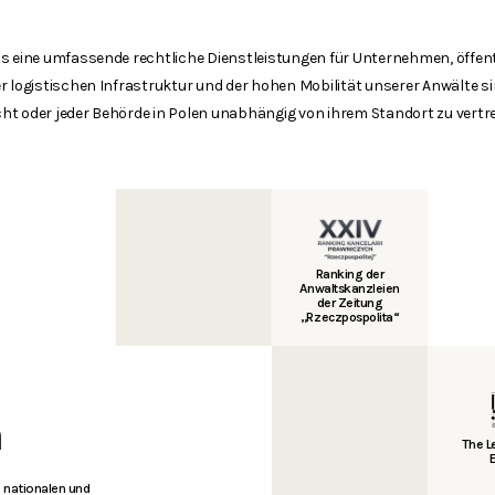
as eine umfassende rechtliche Dienstleistungen für Unternehmen, öffen
 logistischen Infrastruktur und der hohen Mobilität unserer Anwälte sind
t oder jeder Behörde in Polen unabhängig von ihrem Standort zu vertr
Ranking der
Anwaltskanzleien
der Zeitung
„Rzeczpospolita“
n
The 
 nationalen und