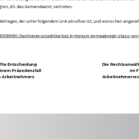
en, d.h. das Gemeindeamt, vertreten.
 Beitrages, der unter folgendem Link abrufbar ist, und wünschen angene
/310089910-Zwolnienie-urzednika-bez-kryterium-wymaganego-stazu—wy
afte Entscheidung
Die Rechtsanwält
einem Präzedenzfall
im 
s Arbeitnehmers
Arbeitnehmerrech