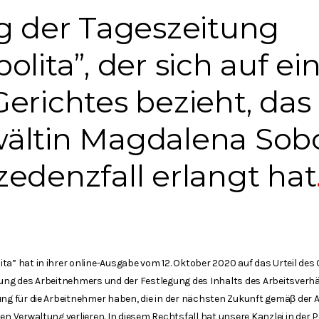
g der Tageszeitung
lita”, der sich auf ein
erichtes bezieht, das 
ältin Magdalena Sobc
edenzfall erlangt hat
ta” hat in ihrer online-Ausgabe vom 12. Oktober 2020 auf das Urteil de
llung des Arbeitnehmers und der Festlegung des Inhalts des Arbeitsve
ung für die Arbeitnehmer haben, die in der nächsten Zukunft gemäβ der 
hen Verwaltung verlieren. In diesem Rechtsfall hat unsere Kanzlei in der