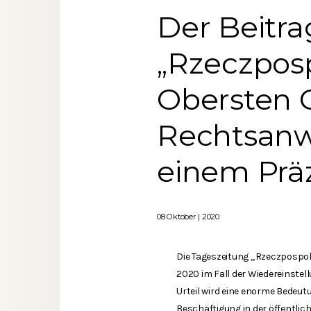
Der Beitra
„Rzeczpospo
Obersten G
Rechtsanw
einem Präz
08 Oktober | 2020
Die Tageszeitung „Rzeczpospoli
2020 im Fall der Wiedereinste
Urteil wird eine enorme Bedeut
Beschäftigung in der öffentlic