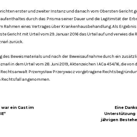
Gerichten erster und zweiter Instanz und danach vom Obersten Gericht g
aufenthaltes durch das Prisma seiner Dauer und die Legitimität der Er
m Rahmen eines Vertrages über Krankenhausbehandlung. Als Ergebnis ei
e Gericht mit Urteil vom 29. Januar 2016 das Urteil auf und verwies di
znań zurück.
ng des Beweismaterials und nach der Beweisaufnahme durch ein zusätz
znań in dem Urteil vom 28. Juni 2019, Aktenzeichen I ACa 454/16, die vo
m Rechtsanwalt Przemysław Przerywacz vorgetragene Rechtsbegründung v
em Rechtsfall angenommen.
 war ein Gast im
Eine Danks
IE“
Unterstützung 
jährigen Bestehe