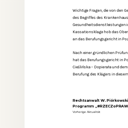
Wichtige Fragen, die von den 
des Begriffes des Krankenhaus
Gesundheitsdienstleistungen i
Kassationsklage hob das Oberst
an das Berufungsgericht in Po
Nach einer gründlichen Prüfu
hat das Berufungsgericht in Po
Cieślińska – Dopierała und de
Berufung des Klägers in dies
Rechtsanwalt W. Piórkowski
Programm „#RZECZoPRAW
Vorherige Aktualität