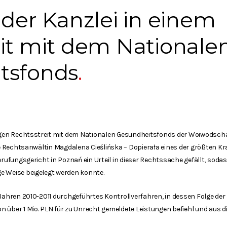
 der Kanzlei in einem
it mit dem Nationale
tsfonds
igen Rechtsstreit mit dem Nationalen Gesundheitsfonds der Woiwodschaf
die Rechtsanwältin Magdalena Cieślińska – Dopierała eines der größten 
erufungsgericht in Poznań ein Urteil in dieser Rechtssache gefällt, sodas
e Weise beigelegt werden konnte.
 Jahren 2010-2011 durchgeführtes Kontrollverfahren, in dessen Folge d
 über 1 Mio. PLN für zu Unrecht gemeldete Leistungen befiehl und aus 