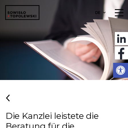
DE
Werkzeugl
Die Kanzlei leistete die
Beratung für die