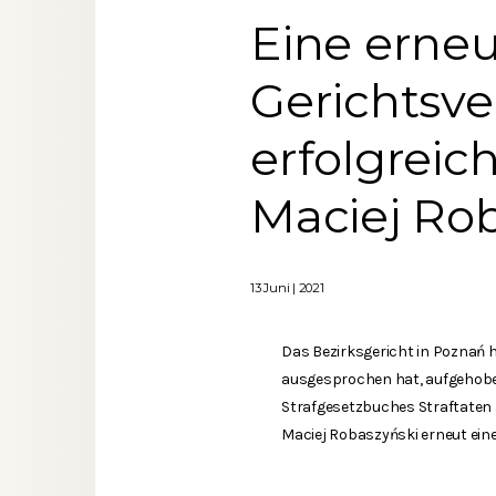
Eine erne
Gerichtsve
erfolgreic
Maciej Ro
13 Juni | 2021
Das Bezirksgericht in Poznań ha
ausgesprochen hat, aufgehoben 
Strafgesetzbuches Straftaten g
Maciej Robaszyński erneut ein