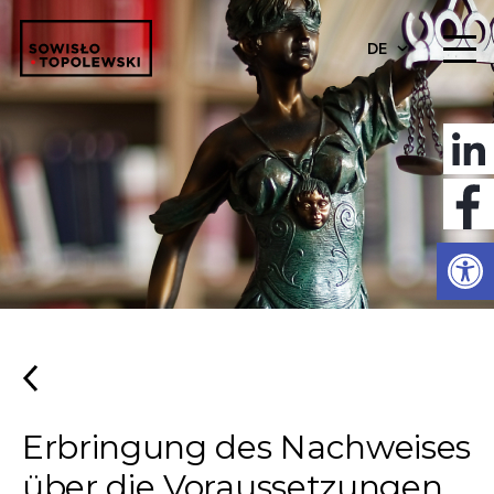
DE
Werkzeugl
Erbringung des Nachweises
über die Voraussetzungen