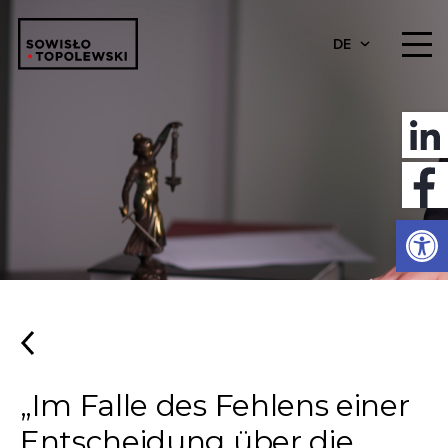
DE
Werkzeugl
„Im Falle des Fehlens einer
Entscheidung über die