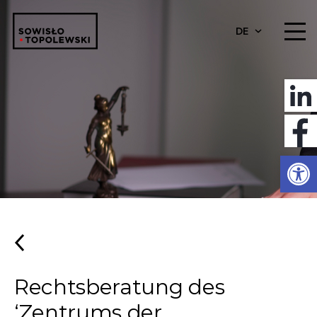
DE
Werkzeugl
Rechtsberatung des
‘Zentrums der