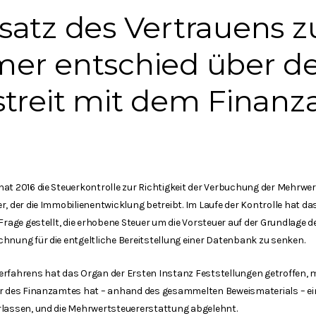
satz des Vertrauens 
er entschied über de
streit mit dem Finan
hat 2016 die Steuerkontrolle zur Richtigkeit der Verbuchung der Mehrw
r, der die Immobilienentwicklung betreibt. Im Laufe der Kontrolle hat d
 Frage gestellt, die erhobene Steuer um die Vorsteuer auf der Grundlage
hnung für die entgeltliche Bereitstellung einer Datenbank zu senken.
erfahrens hat das Organ der Ersten Instanz Feststellungen getroffen,
or des Finanzamtes hat – anhand des gesammelten Beweismaterials – ein
rlassen, und die Mehrwertsteuererstattung abgelehnt.