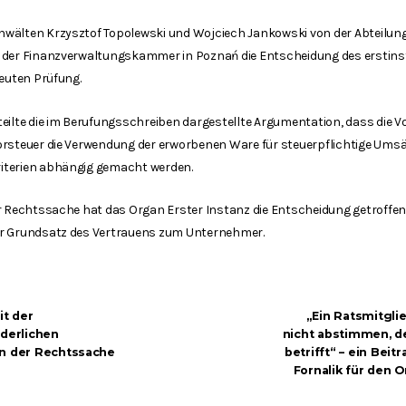
wälten Krzysztof Topolewski und Wojciech Jankowski von der Abteilung
r der Finanzverwaltungskammer in Poznań die Entscheidung des erstin
neuten Prüfung.
teilte die im Berufungsschreiben dargestellte Argumentation, dass die
rsteuer die Verwendung der erworbenen Ware für steuerpflichtige Umsät
iterien abhängig gemacht werden.
r Rechtssache hat das Organ Erster Instanz die Entscheidung getroffen,
er Grundsatz des Vertrauens zum Unternehmer.
it der
„Ein Ratsmitgli
rderlichen
nicht abstimmen, de
en der Rechtssache
betrifft“ – ein Bei
Fornalik für den O