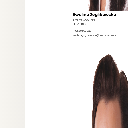
Ewelina Jeglikowska
RECHTSANWÄLTIN
TEILHABER
+48 509 566 832
ewelina.jeglikowska@sowislo.com.pl