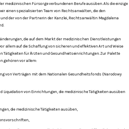
 der medizinischen Fürsorge verbundenen Berufe ausüben. Als die einzige
wir einen spezialisierten Team von Rechtsanwälten, die den
 und der von der Partnerin der Kanzlei, Rechtsanwältin Magdalena
rd.
nderungen, die auf dem Markt der medizinischen Dienstleistungen
vor allem auf die Schaffung von sicheren und effektiven Art und Weise
 Tätigkeiten für Ärzten und Gesundheitseinrichtungen. Zur Palette
n gehören vor allem:
ng von Verträgen mit dem Nationalen Gesundheitsfonds (Narodowy
Liquidation von Einrichtungen, die medizinische Tätigkeiten ausüben
ngen, die medizinische Tätigkeiten ausüben,
onsvorschriften,