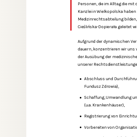
Personen, die im Alltag die mit
Kanzlei in Wielkopolska haben 
Medizinrechtsabteilung bilden,
Cieślińska-Dopierała geleitet wi
Aufgrund der dynamischen Verä
dauern, konzentrieren wir uns 
der Ausübung der medizinischen
unserer Rechtsdienstleistunge
Abschluss und Durchführu
Fundusz Zdrowia),
Schaffung, Umwandlung und 
(u.a. Krankenhäuser),
Registrierung von Einrichtu
Vorbereiten von Organisati