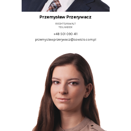
Przemysław Przerywacz
RECHTSANWALT
TEILHABER
+48 501 090 411
przemyslaw.przerywacz@sowislo.com.pl