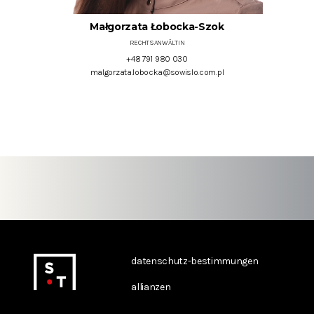
Małgorzata Łobocka-Szok
RECHTSANWÄLTIN
+48 791 980 030
malgorzata.lobocka@sowislo.com.pl
datenschutz-bestimmungen
allianzen
kontakt