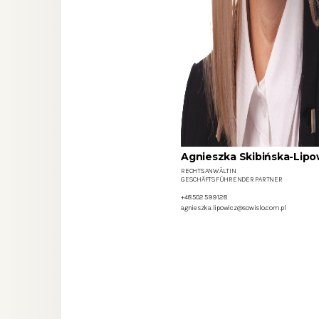
Agnieszka Skibińska-Lipo
RECHTSANWÄLTIN
GESCHÄFTSFÜHRENDER PARTNER
+48 502 599 128
agnieszka.lipowicz@sowislo.com.pl