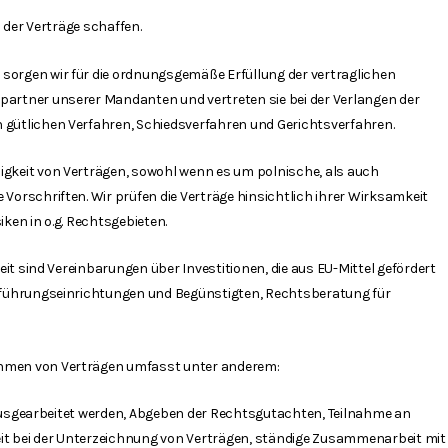
 der Verträge schaffen.
sorgen wir für die ordnungsgemäße Erfüllung der vertraglichen
partner unserer Mandanten und vertreten sie bei der Verlangen der
 gütlichen Verfahren, Schiedsverfahren und Gerichtsverfahren.
igkeit von Verträgen, sowohl wenn es um polnische, als auch
 Vorschriften. Wir prüfen die Verträge hinsichtlich ihrer Wirksamkeit
iken in o.g. Rechtsgebieten.
keit sind Vereinbarungen über Investitionen, die aus EU-Mittel gefördert
chführungseinrichtungen und Begünstigten, Rechtsberatung für
.
hmen von Verträgen umfasst unter anderem:
ausgearbeitet werden, Abgeben der Rechtsgutachten, Teilnahme an
t bei der Unterzeichnung von Verträgen, ständige Zusammenarbeit mit