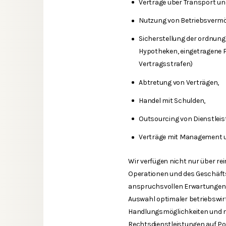
Verträge über Transport un
Nutzung von Betriebsvermöge
Sicherstellung der ordnung
Hypotheken, eingetragene 
Vertragsstrafen)
Abtretung von Verträgen,
Handel mit Schulden,
Outsourcing von Dienstleis
Verträge mit Management u
Wir verfügen nicht nur über re
Operationen und des Geschäfts
anspruchsvollen Erwartungen v
Auswahl optimaler betriebswir
Handlungsmöglichkeiten und mög
Rechtsdienstleistungen auf Po