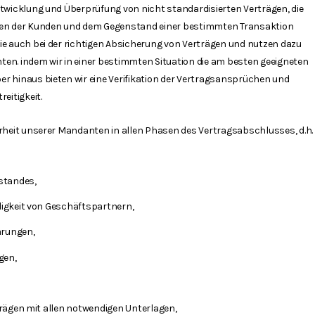
twicklung und Überprüfung von nicht standardisierten Verträgen, die
gen der Kunden und dem Gegenstand einer bestimmten Transaktion
ie auch bei der richtigen Absicherung von Verträgen und nutzen dazu
en. indem wir in einer bestimmten Situation die am besten geeigneten
r hinaus bieten wir eine Verifikation der Vertragsansprüchen und
eitigkeit.
rheit unserer Mandanten in allen Phasen des Vertragsabschlusses, d.h.
standes,
igkeit von Geschäftspartnern,
ärungen,
gen,
rägen mit allen notwendigen Unterlagen,