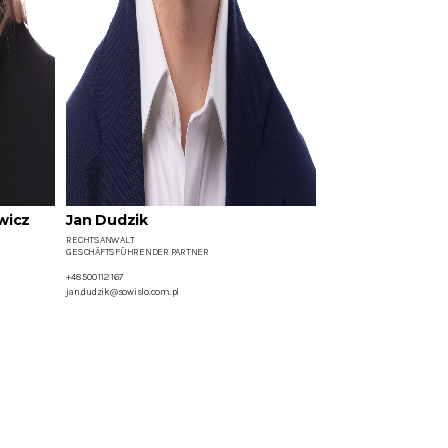
wicz
Jan Dudzik
RECHTSANWALT
GESCHÄFTSFÜHRENDER PARTNER
+48 500 112 167
jan.dudzik@sowislo.com.pl