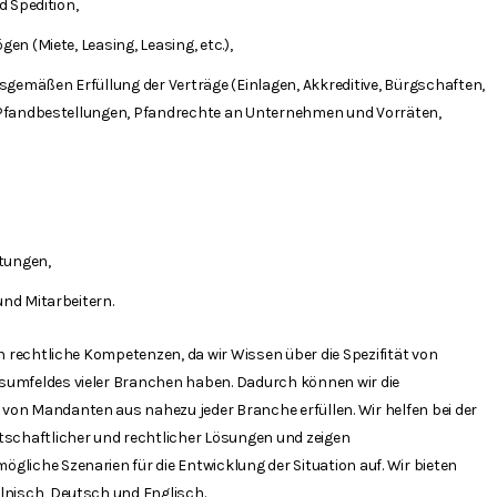
d Spedition,
n (Miete, Leasing, Leasing, etc.),
sgemäßen Erfüllung der Verträge (Einlagen, Akkreditive, Bürgschaften,
Pfandbestellungen, Pfandrechte an Unternehmen und Vorräten,
tungen,
nd Mitarbeitern.
in rechtliche Kompetenzen, da wir Wissen über die Spezifität von
umfeldes vieler Branchen haben. Dadurch können wir die
on Mandanten aus nahezu jeder Branche erfüllen. Wir helfen bei der
tschaftlicher und rechtlicher Lösungen und zeigen
liche Szenarien für die Entwicklung der Situation auf. Wir bieten
lnisch, Deutsch und Englisch.