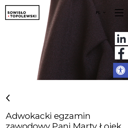
PL
Otwórz 
Adwokacki egzamin
zawodowy Pani Marty Łojek