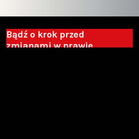
Bądź o krok przed
zmianami w prawie
Otrzymuj eksperckie analizy, komentarze
do nowych regulacji oraz wskazówki, które
pomogą Ci podejmować decyzje biznesowe.
Zapisz się*
*Zapisując się wyrażam zgodę na przetwarzanie moich danych
osobowych w postaci podawanego adresu e-mail przez Sowisło
Topolewski Kancelaria Adwokatów i Radców Prawnych S.K.A. w celu
otrzymywania informacji handlowych drogą elektroniczną oraz na
otrzymywanie drogą elektroniczną informacji handlowych o produktach i
usługach oferowanych przez Sowisło Topolewski Kancelaria Adwokatów i
Radców Prawnych S.K.A.
polityka prywatności