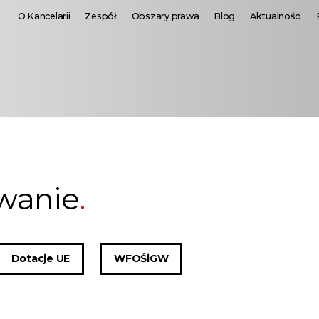
O Kancelarii
Zespół
Obszary prawa
Blog
Aktualności
wanie
Dotacje UE
WFOŚiGW