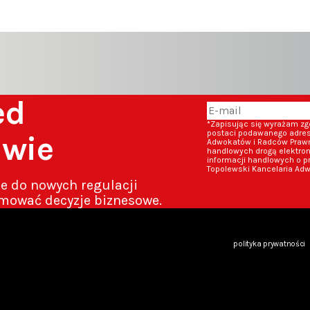
zed
*Zapisując się wyrażam z
postaci podawanego adresu
awie
Adwokatów i Radców Prawny
handlowych drogą elektron
informacji handlowych o p
Topolewski Kancelaria Adw
ze do nowych regulacji
mować decyzje biznesowe.
polityka prywatności