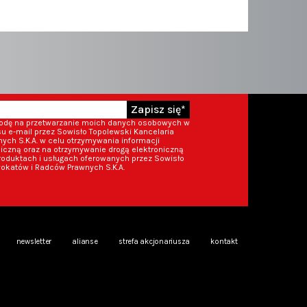
Zapisz się*
godę na przetwarzanie moich danych osobowych w
 e-mail przez Sowisło Topolewski Kancelaria
ch S.K.A. w celu otrzymywania informacji
iczną oraz na otrzymywanie drogą elektroniczną
roduktach i usługach oferowanych przez Sowisło
okatów i Radców Prawnych S.K.A.
newsletter
alianse
strefa akcjonariusza
kontakt