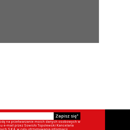
Zapisz się*
godę na przetwarzanie moich danych osobowych w
 e-mail przez Sowisło Topolewski Kancelaria
ch S.K.A. w celu otrzymywania informacji