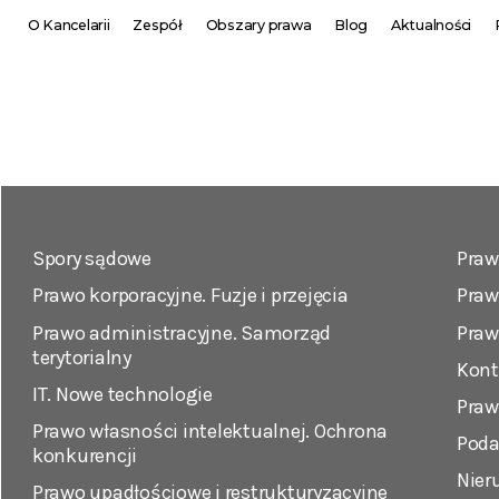
O Kancelarii
Zespół
Obszary prawa
Blog
Aktualności
Spory sądowe
Praw
Prawo korporacyjne. Fuzje i przejęcia
Praw
Prawo administracyjne. Samorząd
Praw
terytorialny
Kont
IT. Nowe technologie
Praw
Prawo własności intelektualnej. Ochrona
Poda
konkurencji
Nier
Prawo upadłościowe i restrukturyzacyjne