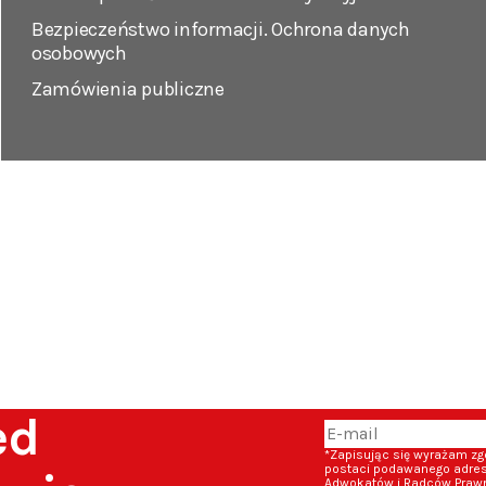
Bezpieczeństwo informacji. Ochrona danych
osobowych
Zamówienia publiczne
zed
*Zapisując się wyrażam z
postaci podawanego adresu
Adwokatów i Radców Prawny