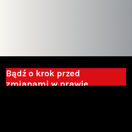
Bądź o krok przed
zmianami w prawie
Otrzymuj eksperckie analizy, komentarze
do nowych regulacji oraz wskazówki, które
pomogą Ci podejmować decyzje biznesowe.
Zapisz się*
*Zapisując się wyrażam zgodę na przetwarzanie moich danych