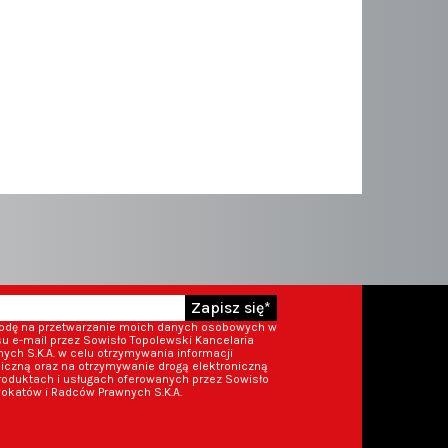
Zapisz się*
godę na przetwarzanie moich danych osobowych w
 e-mail przez Sowisło Topolewski Kancelaria
ch S.K.A. w celu otrzymywania informacji
iczną oraz na otrzymywanie drogą elektroniczną
roduktach i usługach oferowanych przez Sowisło
okatów i Radców Prawnych S.K.A.