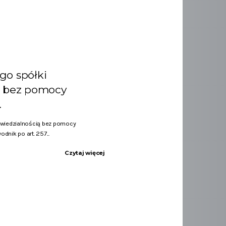
go spółki
ą bez pomocy
…
owiedzialnością bez pomocy
nik po art. 257...
Czytaj więcej