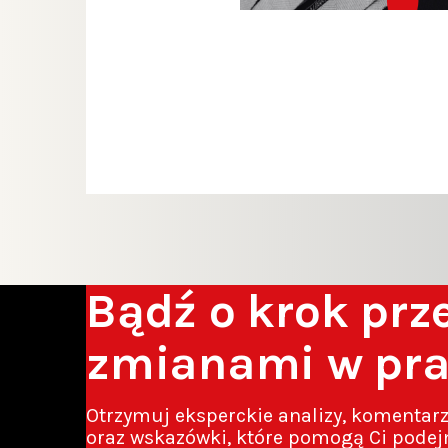
Stronic
wpisów
Bądź o krok pr
zmianami w pr
Otrzymuj eksperckie analizy, komentar
oraz wskazówki, które pomogą Ci podej