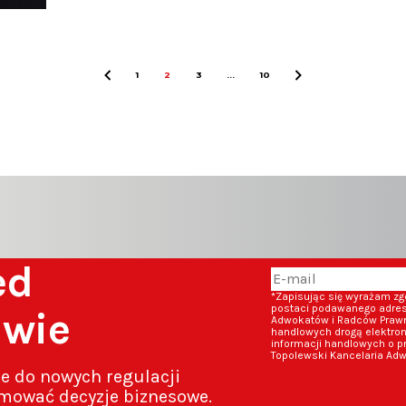
owanie
1
2
3
…
10
zed
*Zapisując się wyrażam z
postaci podawanego adresu
awie
Adwokatów i Radców Prawny
handlowych drogą elektron
informacji handlowych o p
Topolewski Kancelaria Adw
ze do nowych regulacji
mować decyzje biznesowe.