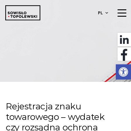
PL
Otwórz 
Rejestracja znaku
towarowego – wydatek
czy rozsądna ochrona