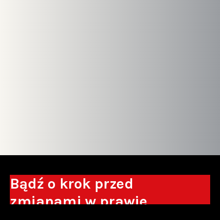
Bądź o krok przed
zmianami w prawie