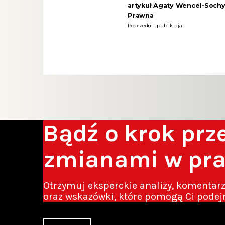
artykuł Agaty Wencel-Sochy
Prawna
Poprzednia publikacja
Bądź o krok pr
zmianami w pr
Otrzymuj eksperckie analizy, komentar
oraz wskazówki, które pomogą Ci podej