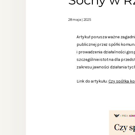
Sochy w Rz
28 maja | 2025
Artykuł porusza ważne zagadni
publicznej przez spółki komuna
i prowadzenia działalności gos
szczególnie istotna dla przed
zakresu jawności działania ty
Link do artykułu:
Czy spółka ko