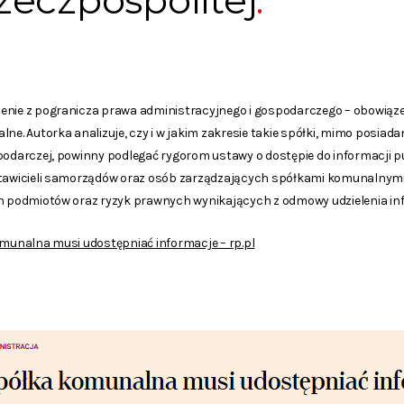
eczpospolitej
enie z pogranicza prawa administracyjnego i gospodarczego – obowiąze
lne. Autorka analizuje, czy i w jakim zakresie takie spółki, mimo posia
podarczej, powinny podlegać rygorom ustawy o dostępie do informacji pub
stawicieli samorządów oraz osób zarządzających spółkami komunalnymi
ch podmiotów oraz ryzyk prawnych wynikających z odmowy udzielenia inf
munalna musi udostępniać informacje – rp.pl