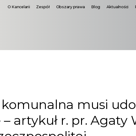
O Kancelarii
Zespół
Obszary prawa
Blog
Aktualności
a komunalna musi udo
 – artykuł r. pr. Agaty