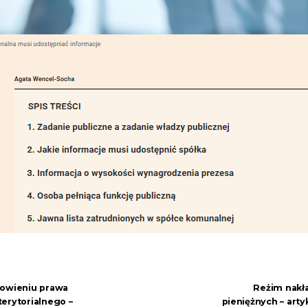
nowieniu prawa
Reżim nakła
erytorialnego –
pieniężnych – artyk