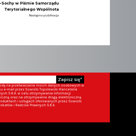
-Sochy w Piśmie Samorządu
Terytorialnego Wspólnota
Następna publikacja
Zapisz się*
godę na przetwarzanie moich danych osobowych w
 e-mail przez Sowisło Topolewski Kancelaria
ch S.K.A. w celu otrzymywania informacji
iczną oraz na otrzymywanie drogą elektroniczną
roduktach i usługach oferowanych przez Sowisło
okatów i Radców Prawnych S.K.A.