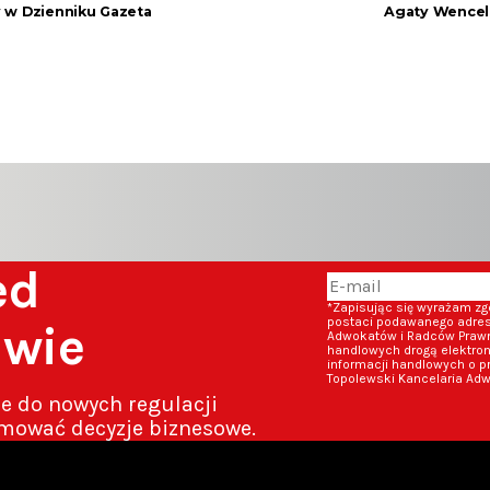
 w Dzienniku Gazeta
Agaty Wencel
zed
*Zapisując się wyrażam z
postaci podawanego adresu
awie
Adwokatów i Radców Prawny
handlowych drogą elektron
informacji handlowych o p
Topolewski Kancelaria Adw
ze do nowych regulacji
mować decyzje biznesowe.