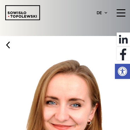
DE
Werkzeugl