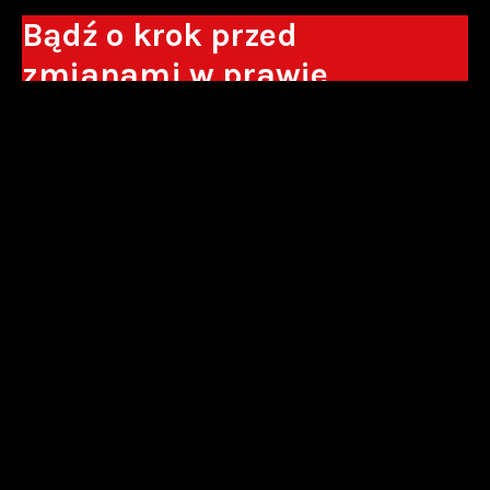
Bądź o krok przed
zmianami w prawie
Otrzymuj eksperckie analizy, komentarze
do nowych regulacji oraz wskazówki, które
pomogą Ci podejmować decyzje biznesowe.
Zapisz się*
*Zapisując się wyrażam zgodę na przetwarzanie moich danych
osobowych w postaci podawanego adresu e-mail przez Sowisło
Topolewski Kancelaria Adwokatów i Radców Prawnych S.K.A. w celu
otrzymywania informacji handlowych drogą elektroniczną oraz na
otrzymywanie drogą elektroniczną informacji handlowych o produktach i
usługach oferowanych przez Sowisło Topolewski Kancelaria Adwokatów i
Radców Prawnych S.K.A.
polityka prywatności
newsletter
alianse