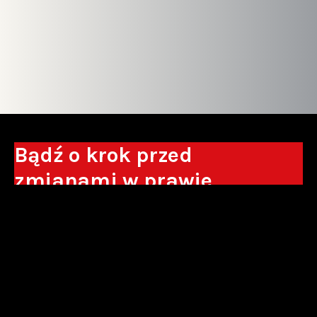
Bądź o krok przed
zmianami w prawie
Otrzymuj eksperckie analizy, komentarze
do nowych regulacji oraz wskazówki, które
pomogą Ci podejmować decyzje biznesowe.
Zapisz się*
*Zapisując się wyrażam zgodę na przetwarzanie moich danych
osobowych w postaci podawanego adresu e-mail przez Sowisło
Topolewski Kancelaria Adwokatów i Radców Prawnych S.K.A. w celu