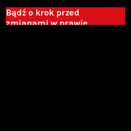
Bądź o krok przed
zmianami w prawie
Otrzymuj eksperckie analizy, komentarze
do nowych regulacji oraz wskazówki, które
pomogą Ci podejmować decyzje biznesowe.
Zapisz się*
*Zapisując się wyrażam zgodę na przetwarzanie moich danych
osobowych w postaci podawanego adresu e-mail przez Sowisło
Topolewski Kancelaria Adwokatów i Radców Prawnych S.K.A. w celu
otrzymywania informacji handlowych drogą elektroniczną oraz na
otrzymywanie drogą elektroniczną informacji handlowych o produktach i
usługach oferowanych przez Sowisło Topolewski Kancelaria Adwokatów i
Radców Prawnych S.K.A.
polityka prywatności
newsletter
alianse