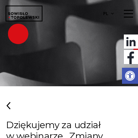
PL
Otwórz 
Dziękujemy za udział
w webinarze „Zmiany