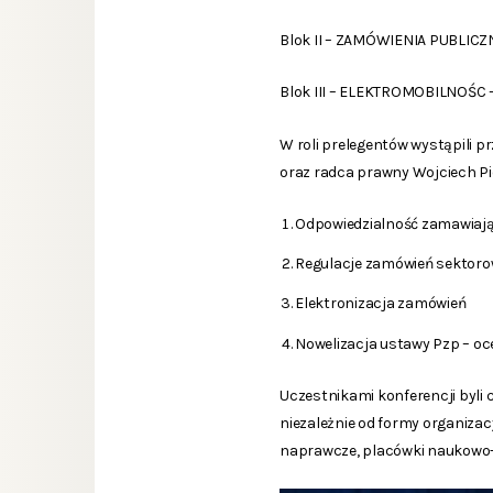
Blok II – ZAMÓWIENIA PUBLICZ
Blok III – ELEKTROMOBILNOŚC – 
W roli prelegentów wystąpili p
oraz radca prawny Wojciech Pi
Odpowiedzialność zamawiając
Regulacje zamówień sektoro
Elektronizacja zamówień
Nowelizacja ustawy Pzp – o
Uczestnikami konferencji byli 
niezależnie od formy organizacy
naprawcze, placówki naukowo-b