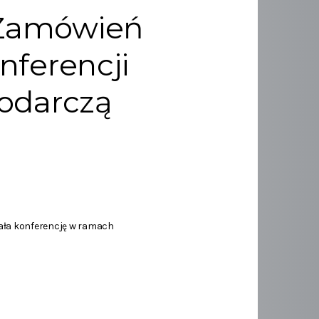
 Zamówień
nferencji
podarczą
ała konferencję w ramach