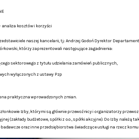
NE
analiza kosztów i korzyści
rzedstawiciele naszej kancelarii, tj.: Andrzej Godoń Dyrektor Departam
órkowski, którzy zaprezentowali następujące zagadnienia:
ego sektorowego z tytułu udzielania zamówień publicznych,
wych wyłączonych z ustawy Pzp
cena praktyczna wprowadzonych zmian.
członkowie Izby, którymi są głównie przewoźnicy i organizatorzy przew
jnej (zakłady budżetowe, spółki z o.o., spółki akcyjne). Do Izby należą t
adawcze oraz inne przedsiębiorstwa świadczące usługi na rzecz komuni