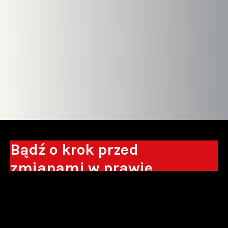
Bądź o krok przed
zmianami w prawie
Otrzymuj eksperckie analizy, komentarze
do nowych regulacji oraz wskazówki, które
pomogą Ci podejmować decyzje biznesowe.