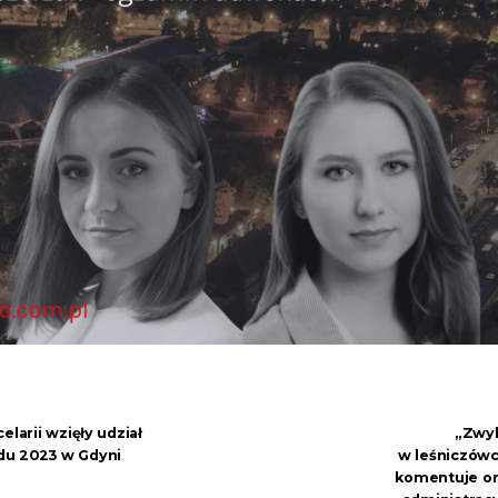
elarii wzięły udział
„Zwyk
du 2023 w Gdyni
w leśniczówc
komentuje or