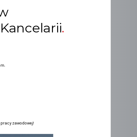
ów
Kancelarii
em.
 pracy zawodowej!