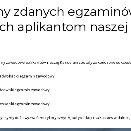
my zdanych egzamin
h aplikantom naszej 
iny zawodowe aplikantów naszej Kancelarii zostały zakończone sukces
adwokacki egzamin zawodowy.
dcowski egzamin zawodowy.
wokacki egzamin zawodowy.
yczymy dużo wyzwań merytorycznych, satysfakcji i sukcesów w dalszej