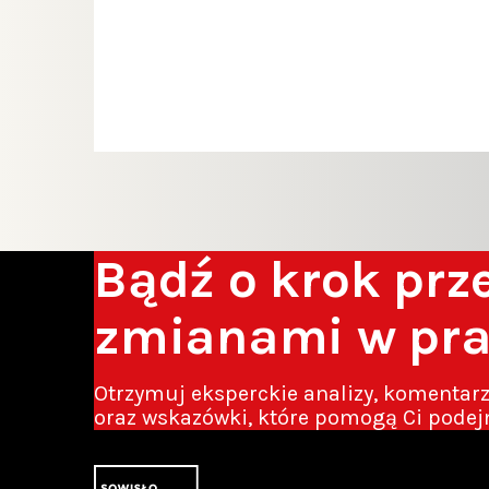
Bądź o krok pr
zmianami w pr
Otrzymuj eksperckie analizy, komentar
oraz wskazówki, które pomogą Ci podej