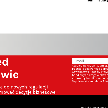
administracy
zed
*Zapisując się wyrażam z
postaci podawanego adresu
awie
Adwokatów i Radców Prawny
handlowych drogą elektron
informacji handlowych o p
Topolewski Kancelaria Adw
ze do nowych regulacji
mować decyzje biznesowe.
polityka prywatności