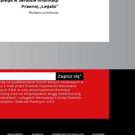
jnego w Serwisie Informacji
Prawnej „Legalis”
Następna publikacja
Zapisz się*
godę na przetwarzanie moich danych osobowych w
 e-mail przez Sowisło Topolewski Kancelaria
ch S.K.A. w celu otrzymywania informacji
iczną oraz na otrzymywanie drogą elektroniczną
roduktach i usługach oferowanych przez Sowisło
okatów i Radców Prawnych S.K.A.
newsletter
alianse
strefa akcjonariusza
kontakt