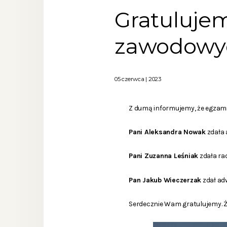
Gratuluje
zawodowyc
05 czerwca | 2023
Z dumą informujemy, że egzam
Pani Aleksandra Nowak
zdała 
Pani Zuzanna Leśniak
zdała ra
Pan Jakub Wieczerzak
zdał ad
Serdecznie Wam gratulujemy. Ż