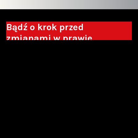
Bądź o krok przed
zmianami w prawie
Otrzymuj eksperckie analizy, komentarze
do nowych regulacji oraz wskazówki, które
pomogą Ci podejmować decyzje biznesowe.
Zapisz się*
*Zapisując się wyrażam zgodę na przetwarzanie moich danych
osobowych w postaci podawanego adresu e-mail przez Sowisło
Topolewski Kancelaria Adwokatów i Radców Prawnych S.K.A. w celu
otrzymywania informacji handlowych drogą elektroniczną oraz na
otrzymywanie drogą elektroniczną informacji handlowych o produktach i
usługach oferowanych przez Sowisło Topolewski Kancelaria Adwokatów i
Radców Prawnych S.K.A.
polityka prywatności
newsletter