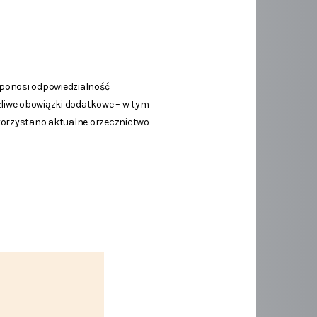
o ponosi odpowiedzialność
żliwe obowiązki dodatkowe – w tym
korzystano aktualne orzecznictwo