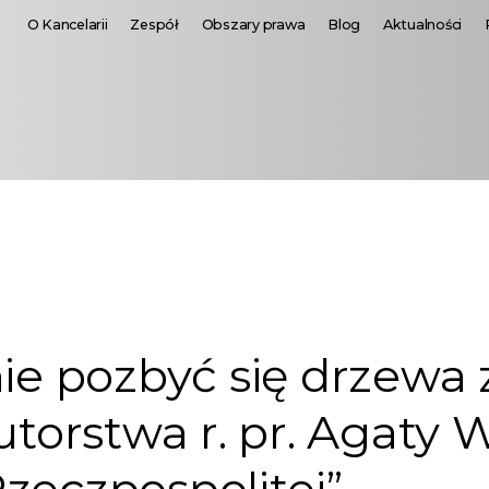
O Kancelarii
Zespół
Obszary prawa
Blog
Aktualności
nie pozbyć się drzewa z
autorstwa r. pr. Agaty 