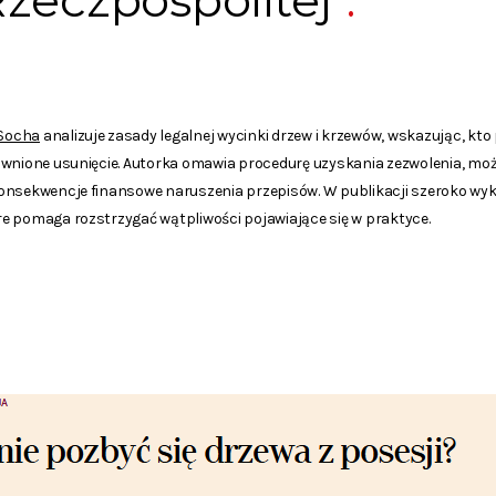
zeczpospolitej”
-Socha
analizuje zasady legalnej wycinki drzew i krzewów, wskazując, kt
awnione usunięcie. Autorka omawia procedurę uzyskania zezwolenia, mo
onsekwencje finansowe naruszenia przepisów. W publikacji szeroko wy
e pomaga rozstrzygać wątpliwości pojawiające się w praktyce.