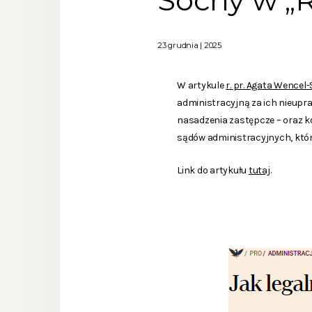
Sochy w „R
23 grudnia | 2025
W artykule
r. pr. Agata Wencel
administracyjną za ich nieupr
nasadzenia zastępcze – oraz k
sądów administracyjnych, któr
Link do artykułu
tutaj
.