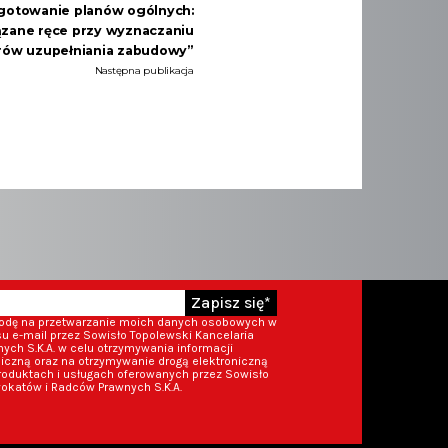
gotowanie planów ogólnych:
zane ręce przy wyznaczaniu
rów uzupełniania zabudowy”
Następna publikacja
Zapisz się*
godę na przetwarzanie moich danych osobowych w
 e-mail przez Sowisło Topolewski Kancelaria
ch S.K.A. w celu otrzymywania informacji
iczną oraz na otrzymywanie drogą elektroniczną
roduktach i usługach oferowanych przez Sowisło
okatów i Radców Prawnych S.K.A.