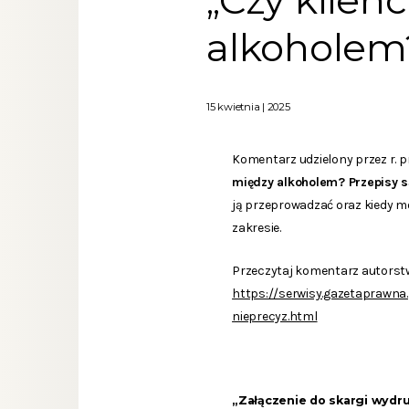
„Czy klien
alkoholem?
15 kwietnia | 2025
Komentarz udzielony przez r. 
między alkoholem? Przepisy s
ją przeprowadzać oraz kiedy mo
zakresie.
Przeczytaj komentarz autorstw
https://serwisy.gazetaprawna
nieprecyz.html
„Załączenie do skargi wydr