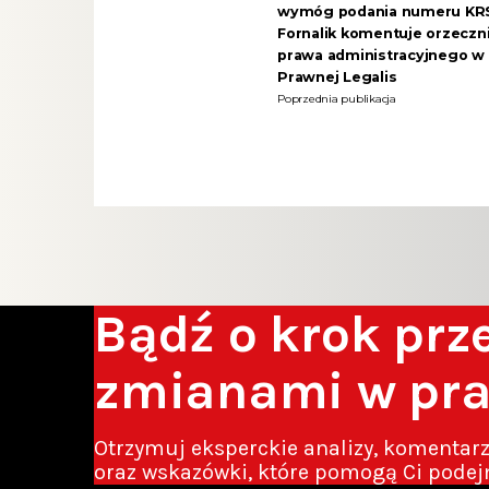
wymóg podania numeru KRS”
Fornalik komentuje orzeczn
prawa administracyjnego w 
Prawnej Legalis
Poprzednia publikacja
Bądź o krok pr
zmianami w pr
Otrzymuj eksperckie analizy, komentar
oraz wskazówki, które pomogą Ci podej