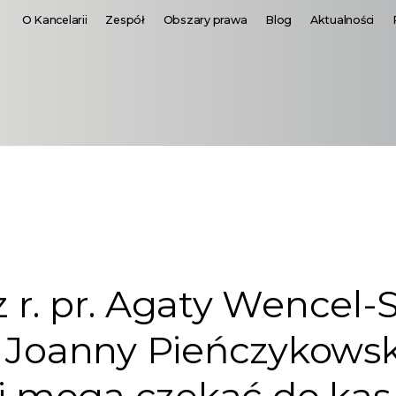
O Kancelarii
Zespół
Obszary prawa
Blog
Aktualności
r. pr. Agaty Wencel-
 Joanny Pieńczykowsk