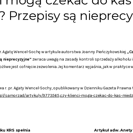
ci mogą czekać do ka
 Przepisy są nieprecy
pr. Agatę Wencel-Sochę w artykule autorstwa Joanny Pieńczykowskiej
„Cz
ą nieprecyzyjne”
zwraca uwagę na zasady kontroli sprzedaży alkoholu 
żliwe jest cofnięcie zezwolenia. Jej komentarz wyjaśnia, jak w praktyce
a r. pr. Agaty Wencel-Sochy, opublikowany w Dzienniku Gazeta Prawna t
.pl/samorzad/artykuly/9773565,czy-klienci-moga-czekac-do-kas-miedz
uku KRS spełnia
Artykuł adw. Anety