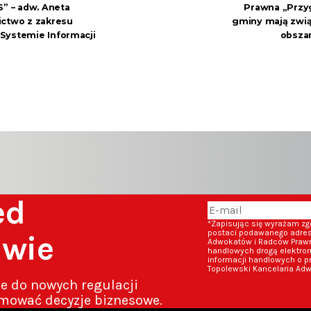
 – adw. Aneta
Prawna „Przy
ictwo z zakresu
gminy mają zwią
Systemie Informacji
obsza
zed
*Zapisując się wyrażam z
postaci podawanego adresu
awie
Adwokatów i Radców Prawny
handlowych drogą elektron
informacji handlowych o p
Topolewski Kancelaria Adw
ze do nowych regulacji
mować decyzje biznesowe.