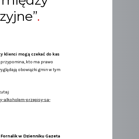
s między
zyjne”
y klienci mogą czekać do kas
i przypomina, kto ma prawo
 wyglądają obowiązki gmin w tym
utaj:
y-alkoholem-przepisy-sa-
 Fornalik w Dzienniku Gazeta