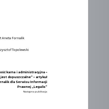
t Aneta Fornalik
rzysztof Topolewski
ść karna i administracyjna –
jest dopuszczalne” – artykuł
nalik dla Serwisu Informacji
Prawnej „Legalis”
Następna publikacja