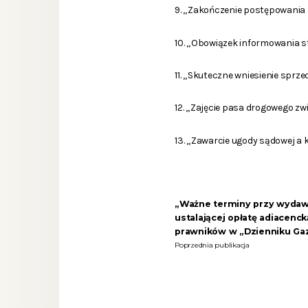
9. „Zakończenie postępowania 
10. „Obowiązek informowania st
11. „Skuteczne wniesienie sprze
12. „Zajęcie pasa drogowego z
13. „Zawarcie ugody sądowej a
„Ważne terminy przy wydaw
ustalającej opłatę adiacenck
prawników w „Dzienniku Ga
Poprzednia publikacja