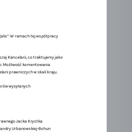
alis”. W ramach tej współpracy
ej Kancelarii, co traktujemy jako
go. Możliwość komentowania
rii prawniczych w skali kraju.
terów wysyłanych
 prawnego Jacka Krystka
ksandry Urbanowskiej-Bohun