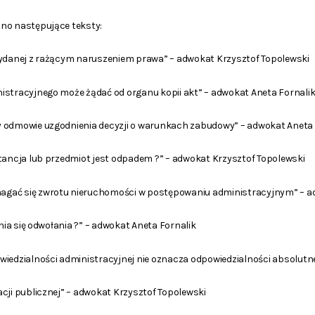
no następujące teksty:
ji wydanej z rażącym naruszeniem prawa” – adwokat Krzysztof Topolewski
istracyjnego może żądać od organu kopii akt” – adwokat Aneta Fornali
 odmowie uzgodnienia decyzji o warunkach zabudowy” – adwokat Aneta 
stancja lub przedmiot jest odpadem ?” – adwokat Krzysztof Topolewski
gać się zwrotu nieruchomości w postępowaniu administracyjnym” – ad
enia się odwołania ?” – adwokat Aneta Fornalik
wiedzialności administracyjnej nie oznacza odpowiedzialności absolutn
cji publicznej” – adwokat Krzysztof Topolewski