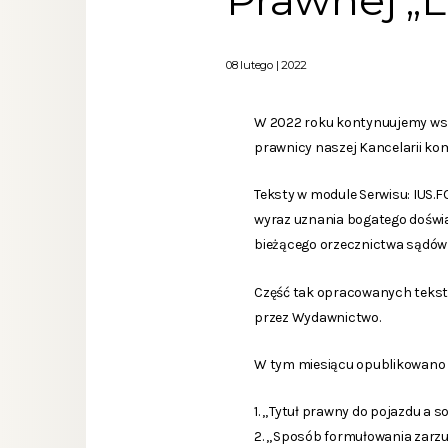
Prawnej „L
08 lutego | 2022
W 2022 roku kontynuujemy wsp
prawnicy naszej Kancelarii ko
Teksty w module Serwisu: IUS.
wyraz uznania bogatego doświ
bieżącego orzecznictwa sądów 
Część tak opracowanych tekst
przez Wydawnictwo.
W tym miesiącu opublikowano
1. „Tytuł prawny do pojazdu a 
2. „Sposób formułowania zarz