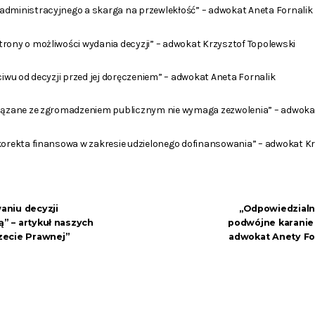
administracyjnego a skarga na przewlekłość” – adwokat Aneta Fornalik
rony o możliwości wydania decyzji” – adwokat Krzysztof Topolewski
ciwu od decyzji przed jej doręczeniem” – adwokat Aneta Fornalik
wiązane ze zgromadzeniem publicznym nie wymaga zezwolenia” – adwoka
 korekta finansowa w zakresie udzielonego dofinansowania” – adwokat K
aniu decyzji
„Odpowiedzialno
ą” – artykuł naszych
podwójne karanie 
zecie Prawnej”
adwokat Anety For