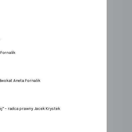
k
Fornalik
wokat Aneta Fornalik
ej” – radca prawny Jacek Krystek