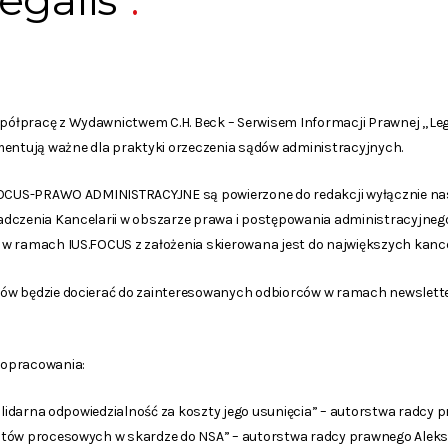
egalis”
ółpracę z Wydawnictwem C.H. Beck – Serwisem Informacji Prawnej „Leg
mentują ważne dla praktyki orzeczenia sądów administracyjnych.
FOCUS-PRAWO ADMINISTRACYJNE są powierzone do redakcji wyłącznie nasz
adczenia Kancelarii w obszarze prawa i postępowania administracyjne
w ramach IUS.FOCUS z założenia skierowana jest do największych kancela
ów będzie docierać do zainteresowanych odbiorców w ramach newslet
 opracowania:
solidarna odpowiedzialność za koszty jego usunięcia” – autorstwa radcy
utów procesowych w skardze do NSA” – autorstwa radcy prawnego Ale