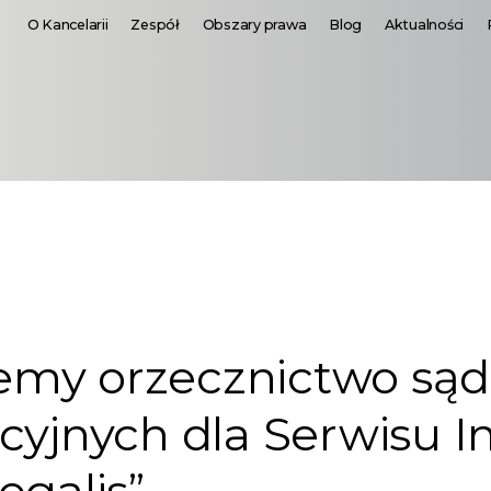
O Kancelarii
Zespół
Obszary prawa
Blog
Aktualności
my orzecznictwo są
cyjnych dla Serwisu I