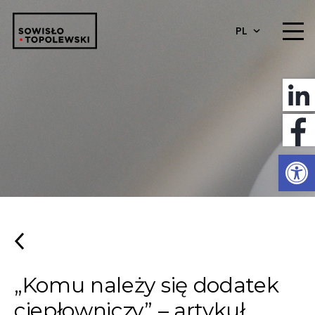
PL
Otwórz 
„Komu należy się dodatek
ciepłowniczy” – artykuł