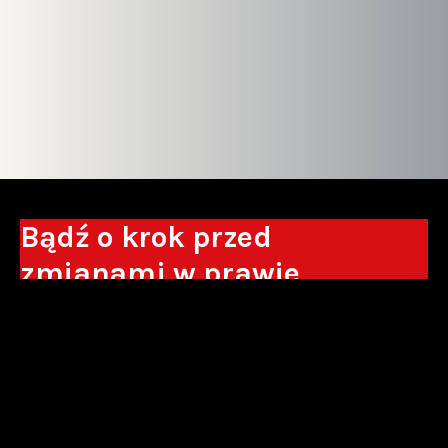
Bądź o krok przed
zmianami w prawie
Otrzymuj eksperckie analizy, komentarze
do nowych regulacji oraz wskazówki, które
pomogą Ci podejmować decyzje biznesowe.
Zapisz się*
*Zapisując się wyrażam zgodę na przetwarzanie moich danych
osobowych w postaci podawanego adresu e-mail przez Sowisło