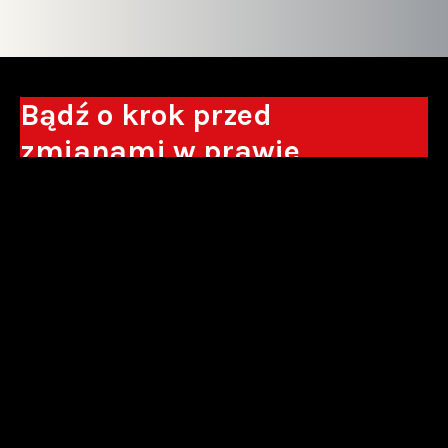
Bądź o krok przed
zmianami w prawie
Otrzymuj eksperckie analizy, komentarze
do nowych regulacji oraz wskazówki, które
pomogą Ci podejmować decyzje biznesowe.
Zapisz się*
*Zapisując się wyrażam zgodę na przetwarzanie moich danych
osobowych w postaci podawanego adresu e-mail przez Sowisło
Topolewski Kancelaria Adwokatów i Radców Prawnych S.K.A. w celu
otrzymywania informacji handlowych drogą elektroniczną oraz na
otrzymywanie drogą elektroniczną informacji handlowych o produktach i
usługach oferowanych przez Sowisło Topolewski Kancelaria Adwokatów i
Radców Prawnych S.K.A.
polityka prywatności