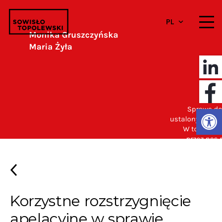
PL
Otwórz 
Korzystne rozstrzygnięcie
apelacyjne w sprawie