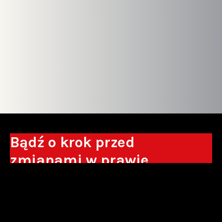
Bądź o krok przed
zmianami w prawie
Otrzymuj eksperckie analizy, komentarze
do nowych regulacji oraz wskazówki, które
pomogą Ci podejmować decyzje biznesowe.