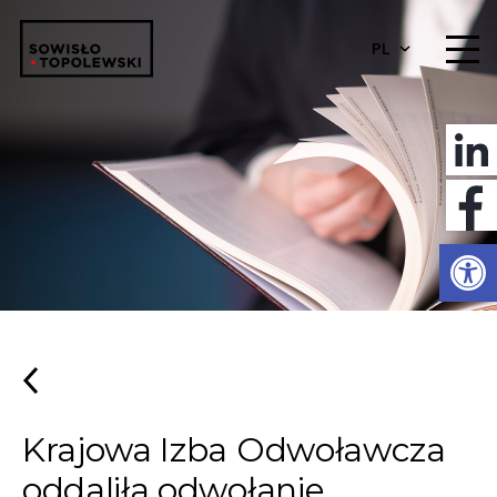
PL
Otwórz 
Krajowa Izba Odwoławcza
oddaliła odwołanie