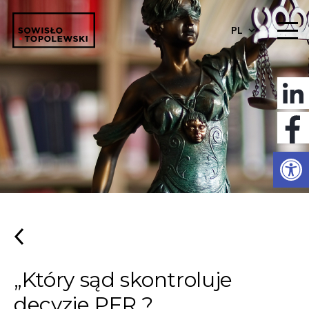
PL
Otwórz 
„Który sąd skontroluje
decyzje PFR ?