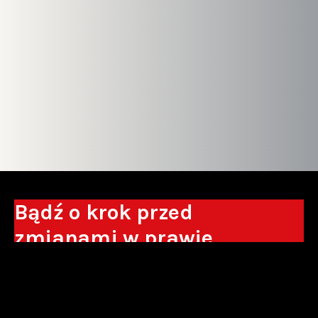
Bądź o krok przed
zmianami w prawie
Otrzymuj eksperckie analizy, komentarze
do nowych regulacji oraz wskazówki, które
pomogą Ci podejmować decyzje biznesowe.