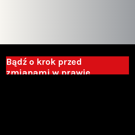
Bądź o krok przed
zmianami w prawie
Otrzymuj eksperckie analizy, komentarze
do nowych regulacji oraz wskazówki, które
pomogą Ci podejmować decyzje biznesowe.
Zapisz się*
*Zapisując się wyrażam zgodę na przetwarzanie moich danych
osobowych w postaci podawanego adresu e-mail przez Sowisło
Topolewski Kancelaria Adwokatów i Radców Prawnych S.K.A. w celu
otrzymywania informacji handlowych drogą elektroniczną oraz na