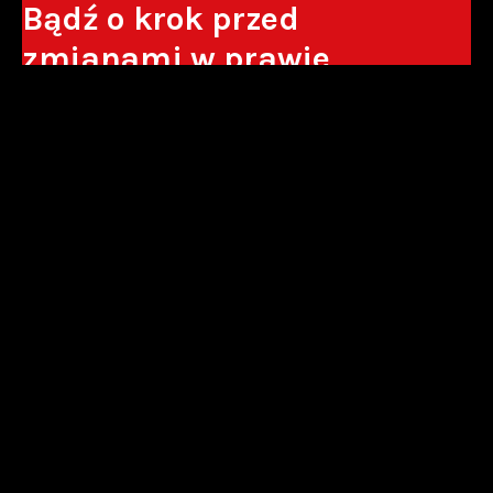
Bądź o krok przed
zmianami w prawie
Otrzymuj eksperckie analizy, komentarze
do nowych regulacji oraz wskazówki, które
pomogą Ci podejmować decyzje biznesowe.
Zapisz się*
*Zapisując się wyrażam zgodę na przetwarzanie moich danych
osobowych w postaci podawanego adresu e-mail przez Sowisło
Topolewski Kancelaria Adwokatów i Radców Prawnych S.K.A. w celu
otrzymywania informacji handlowych drogą elektroniczną oraz na
otrzymywanie drogą elektroniczną informacji handlowych o produktach i
usługach oferowanych przez Sowisło Topolewski Kancelaria Adwokatów i
Radców Prawnych S.K.A.
polityka prywatności
newsletter
alianse
strefa akcjonariusza