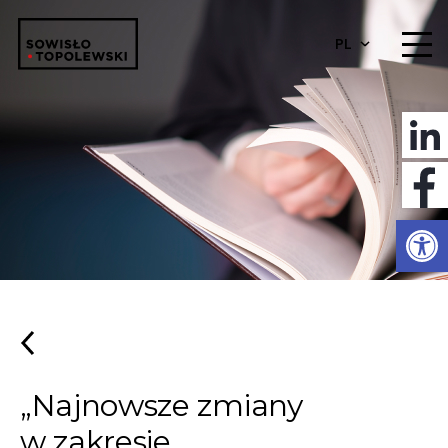
PL
Otwórz 
„Najnowsze zmiany
w zakresie