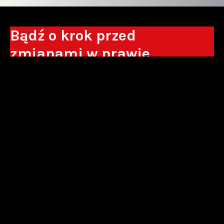
Bądź o krok przed
zmianami w prawie
Otrzymuj eksperckie analizy, komentarze
do nowych regulacji oraz wskazówki, które
pomogą Ci podejmować decyzje biznesowe.
Zapisz się*
*Zapisując się wyrażam zgodę na przetwarzanie moich danych
osobowych w postaci podawanego adresu e-mail przez Sowisło
Topolewski Kancelaria Adwokatów i Radców Prawnych S.K.A. w celu
otrzymywania informacji handlowych drogą elektroniczną oraz na
otrzymywanie drogą elektroniczną informacji handlowych o produktach i
usługach oferowanych przez Sowisło Topolewski Kancelaria Adwokatów i
Radców Prawnych S.K.A.
polityka prywatności
newsletter