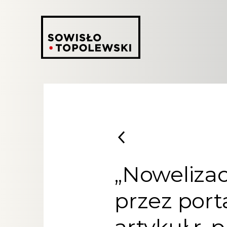
„Noweliza
przez porta