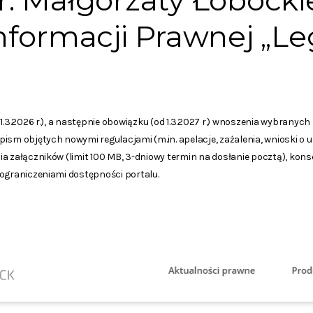
pr. Małgorzaty Łobocki
formacji Prawnej „Leg
 1.3.2026 r.), a następnie obowiązku (od 1.3.2027 r.) wnoszenia wybrany
ism objętych nowymi regulacjami (m.in. apelacje, zażalenia, wnioski o uz
a załączników (limit 100 MB, 3-dniowy termin na dosłanie pocztą), kon
 ograniczeniami dostępności portalu.