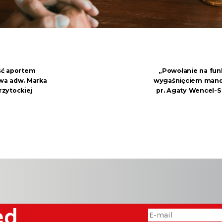
ść aportem
„Powołanie na fun
twa adw. Marka
wygaśnięciem manda
rzytockiej
pr. Agaty Wencel-S
zed