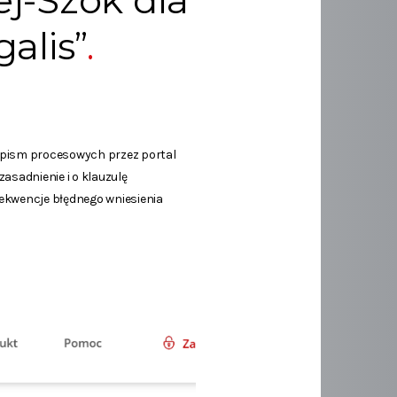
ej-Szok dla
alis”
ch pism procesowych przez portal
asadnienie i o klauzulę
sekwencje błędnego wniesienia