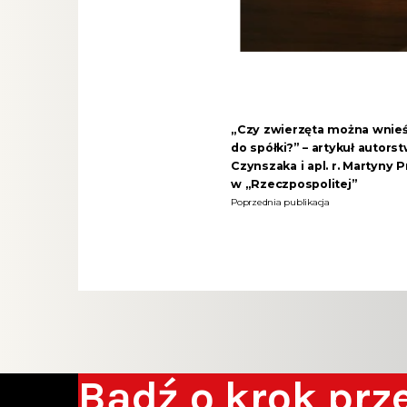
„Czy zwierzęta można wnie
do spółki?” – artykuł autors
Czynszaka i apl. r. Martyny P
w „Rzeczpospolitej”
Poprzednia publikacja
Bądź o krok pr