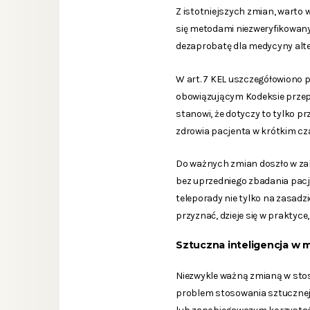
Z istotniejszych zmian, warto 
się metodami niezweryfikowan
dezaprobatę dla medycyny alte
W art. 7 KEL uszczegółowiono p
obowiązującym Kodeksie przepi
stanowi, że dotyczy to tylko 
zdrowia pacjenta w krótkim cza
Do ważnych zmian doszło w zak
bez uprzedniego zbadania pacj
teleporady nie tylko na zasadz
przyznać, dzieje się w praktyc
Sztuczna inteligencja w 
Niezwykle ważną zmianą w stos
problem stosowania sztucznej i