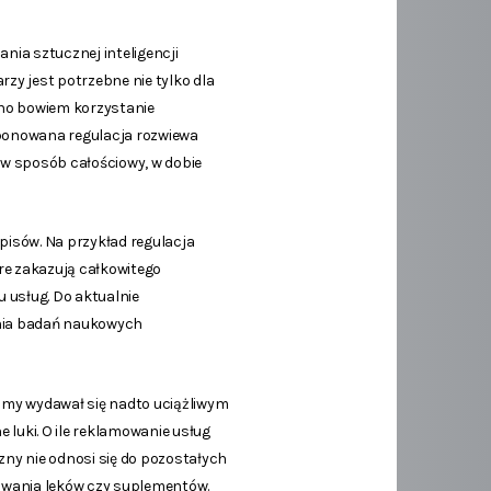
ania sztucznej inteligencji
rzy jest potrzebne nie tylko dla
ano bowiem korzystanie
roponowana regulacja rozwiewa
a w sposób całościowy, w dobie
pisów. Na przykład regulacja
re zakazują całkowitego
 usług. Do aktualnie
nia badań naukowych
amy wydawał się nadto uciążliwym
 luki. O ile reklamowanie usług
ny nie odnosi się do pozostałych
mowania leków czy suplementów.