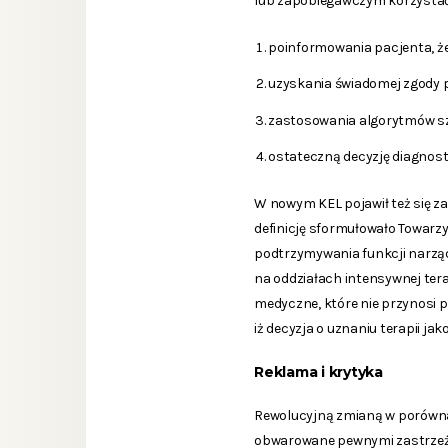
lub zapobiegawczym korzystać 
poinformowania pacjenta, że
uzyskania świadomej zgody p
zastosowania algorytmów szt
ostateczną decyzję diagnost
W nowym KEL pojawił też się za
definicję sformułowało Towarz
podtrzymywania funkcji narzą
na oddziałach intensywnej tera
medyczne, które nie przynosi p
iż decyzja o uznaniu terapii j
Reklama i krytyka
Rewolucyjną zmianą w porównan
obwarowane pewnymi zastrzeżeni