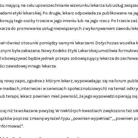
kazu mającą na celu upowszechnianie wizerunku lekarza lub usług zwi
adami etyki lekarskiej. Po drugie, lekarz odpowiada za publikowane na je
okonują tego osoby trzecie w jego imieniu lub na jego rzecz. Po trzecie za
ekarza do promowania usług niezwiązanych z wykonywaniem zawodu leka
ał również stosunki pomiędzy samymi lekarzami. Dotychczas wszelka 
znym była zakazana. Nowy Kodeks Etyki Lekarskiej umożliwia formułowan
l obowiązywać będzie jednak przepis zobowiązujący lekarza do zachowa
ości zawodowej innego lekarza.
się nowy zapis, zgodnie z którym lekarz, wypowiadając się na forum publ
w mediach, internecie i w serwisach społecznościowych) na temat odkry
b terapii, lekarz powinien mieć pewność, że jego wypowiedzi opierają się
ięcej niż te wskazane powyżej. W niektórych kwestiach zwiększono też s
iązków poprzez zmianę wyrażeń typu „powinien wypełniać”, „powinien 
informować”.