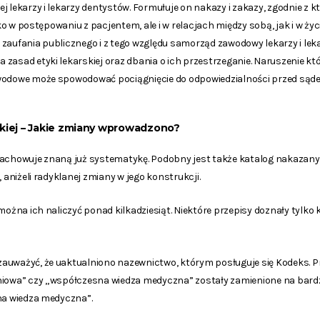
j lekarzy i lekarzy dentystów. Formułuje on nakazy i zakazy, zgodnie z
ylko w postępowaniu z pacjentem, ale i w relacjach między sobą, jak i w ż
 zaufania publicznego i z tego względu samorząd zawodowy lekarzy i le
zasad etyki lekarskiej oraz dbania o ich przestrzeganie. Naruszenie kt
awodowe może spowodować pociągnięcie do odpowiedzialności przed są
kiej – Jakie zmiany wprowadzono?
zachowuje znaną już systematykę. Podobny jest także katalog nakazan
, aniżeli radyklanej zmiany w jego konstrukcji.
 można ich naliczyć ponad kilkadziesiąt. Niektóre przepisy doznały tylk
auważyć, że uaktualniono nazewnictwo, którym posługuje się Kodeks. Pr
niowa” czy „współczesna wiedza medyczna” zostały zamienione na bardzi
lna wiedza medyczna”.