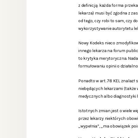
z definicją: każda forma prze
lekarza) musi być zgodna z zas
od tego, czy robi to sam, czy d
wykorzystywanie autorytetu l
Nowy Kodeks nieco zmodyfikow
innego lekarza na forum public
to krytyka merytoryczna. Nada
formułowaniu opinii o działaln
Ponadto w art. 78 KEL znalazł 
niebędących lekarzami (także 
medycznych albo diagnostyki lu
Istotnych zmian jest o wiele w
przez lekarzy niektórych obow
„wypełnia”, „ma obowiązek po