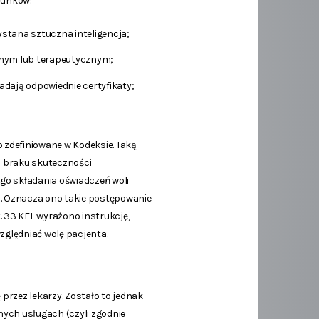
runków:
stana sztuczna inteligencja;
cznym lub terapeutycznym;
adają odpowiednie certyfikaty;
o zdefiniowane w Kodeksie. Taką
 braku skuteczności
go składania oświadczeń woli
). Oznacza ono takie postępowanie
. 33 KEL wyrażono instrukcję,
względniać wolę pacjenta.
rzez lekarzy. Zostało to jednak
nych usługach (czyli zgodnie