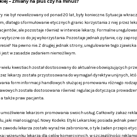
iej – Zmiany na plus czy na minus?
y nie był nowelizowany od ponad 20 lat, były konieczne. Sytuacja wkracz
m, dlatego sformułowanie etycznych granic korzystania z niej przez leka
cjentów, ale pozostaje również w interesie lekarzy. Formalne uregulow
o wytyczne co do jej wykorzystania. Pozostaje jednak pytanie, czy zap
resie? Na pewno nie. Z drugiej jednak strony, uregulowanie tego zjawisk
ii jest w zasadzie zadaniem niemożliwym.
w wielu kwestiach został dostosowany do aktualnie obowiązujących prze
zez lekarzy została przystosowana do wymagań dyrektyw unijnych, któ
ania form informacji handlowych służącej promowaniu różnego rodzaju
tawowych została dostosowana również regulacja dotycząca prowadze
a także praw pacjenta.
t umożliwienie lekarzom promowania swoich usług. Całkowity zakaz rekl
, jaki miał osiągnąć. Nowy Kodeks Etyki Lekarskiej posiada jednak pewne
zawodu lekarza zostało wyraźnie zabronione, o tyle żaden przepis etycz
ka i wizerunku lekarza dla celów komercyjnych, w szczególności rekla