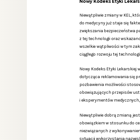
Nowy Kodeks Etyki Lekarsk
Niewątpliwie zmiany w KEL, któr
do medycyny już staje się fakte
zwiększania bezpieczeństwa pa
z tej technologii oraz wskazan
wszelkie wątpliwości w tym zak
ciągłego rozwoju tej technolog
Nowy Kodeks Etyki Lekarskiej 
dotycząca reklamowania się pr
pozbawienia możliwości stosow
obowiązujących przepisów us
i eksperymentów medycznych, 
Niewątpliwie dobrą zmianą jes
obowiązkiem w stosunku do celu
niezwiązanych z wykonywaniem 
sytuacji wykorzystania nazwis