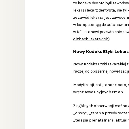
to kodeks deontologii zawodowe
lekarz i lekarz dentysta, nie t
że zawód lekarza jest zawodem
w kompetencję do ustanawiania 
w KEL stanowi przewinienie z
o izbach lekarskich
).
Nowy Kodeks Etyki Lekars
Nowy Kodeks Etyki Lekarskiej 
raczej do obszernej nowelizacji
Modyfikacji jest jednak sporo,
wręcz rewolucyjnych zmian.
Z ogólnych obserwacji można z
„chory”, „terapia przedurodze
„terapia prenatalna” i „aktua