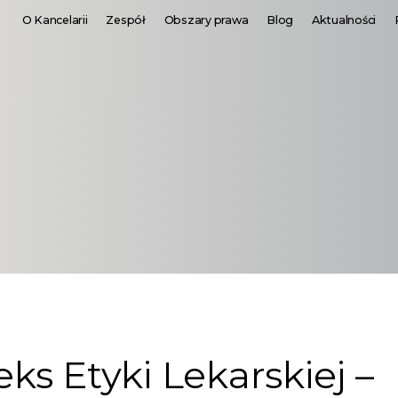
O Kancelarii
Zespół
Obszary prawa
Blog
Aktualności
s Etyki Lekarskiej –