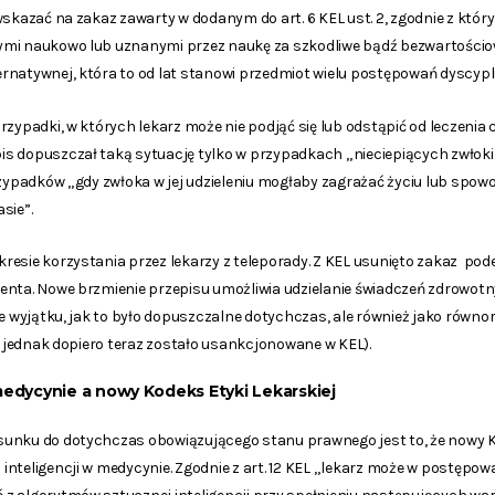
wskazać na zakaz zawarty w dodanym do art. 6 KEL ust. 2, zgodnie z któr
ymi naukowo lub uznanymi przez naukę za szkodliwe bądź bezwartościo
rnatywnej, która to od lat stanowi przedmiot wielu postępowań dyscypl
rzypadki, w których lekarz może nie podjąć się lub odstąpić od leczeni
s dopuszczał taką sytuację tylko w przypadkach „nieciepiących zwłoki
przypadków „gdy zwłoka w jej udzieleniu mogłaby zagrażać życiu lub sp
sie”.
resie korzystania przez lekarzy z teleporady. Z KEL usunięto zakaz po
enta. Nowe brzmienie przepisu umożliwia udzielanie świadczeń zdrowotn
ie wyjątku, jak to było dopuszczalne dotychczas, ale również jako równo
e, jednak dopiero teraz zostało usankcjonowane w KEL).
medycynie a nowy Kodeks Etyki Lekarskiej
unku do dotychczas obowiązującego stanu prawnego jest to, że nowy K
nteligencji w medycynie. Zgodnie z art. 12 KEL
„lekarz może w postępow