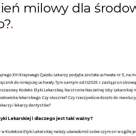
ień milowy dla środo
o?
ajnego XVI Krajowego Zjazdu Lekarzy podjęta została uchwała nr 5, na
łącznik do niniejszej uchwały. Tym samym od 1.1.2025 r. zastąpi on obowią
hczasowy Kodeks Etyki Lekarskiej. Na stronie Naczelnej Izby Lekarskie
odowiska lekarskiego. Czy słusznie? Czy rzeczywiście doszło do rewoluc
karzy i lekarzy dentystów?
ki Lekarskiej i dlaczego jest taki ważny?
 Kodeksie Etyki Lekarskiej należy uświadomić sobie czym on w ogóle jes