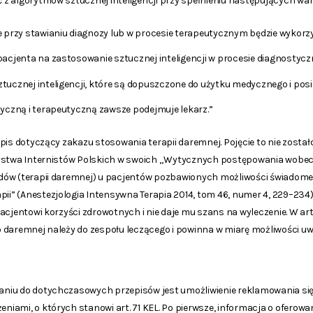
z algorytmów sztucznej inteligencji przy spełnieniu następujących wa
 przy stawianiu diagnozy lub w procesie terapeutycznym będzie wykorzy
acjenta na zastosowanie sztucznej inteligencji w procesie diagnosty
ucznej inteligencji, które są dopuszczone do użytku medycznego i posi
yczną i terapeutyczną zawsze podejmuje lekarz.”
pis dotyczący zakazu stosowania terapii daremnej. Pojęcie to nie został
ystwa Internistów Polskich w swoich
„Wytycznych postępowania wobec
dów (terapii daremnej) u pacjentów pozbawionych możliwości świadome
pii”
(
Anestezjologia Intensywna Terapia 2014, tom 46, numer 4, 229–234
acjentowi korzyści zdrowotnych i nie daje mu szans na wyleczenie. W art
ako daremnej należy do zespołu leczącego i powinna w miarę możliwości u
iu do dotychczasowych przepisów jest umożliwienie reklamowania się p
ami, o których stanowi art. 71 KEL. Po pierwsze, informacja o oferowa