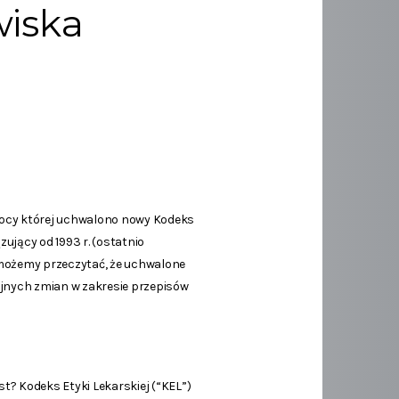
wiska
 mocy której uchwalono nowy Kodeks
zujący od 1993 r. (ostatnio
j możemy przeczytać, że uchwalone
yjnych zmian w zakresie przepisów
t? Kodeks Etyki Lekarskiej (“KEL”)