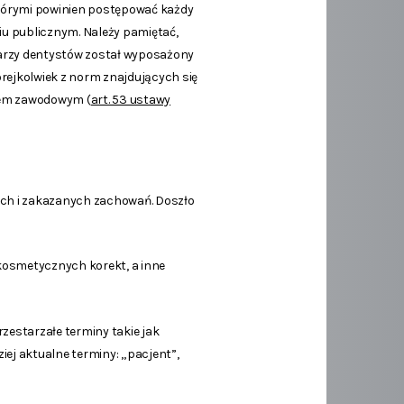
 którymi powinien postępować każdy
yciu publicznym. Należy pamiętać,
karzy dentystów został wyposażony
órejkolwiek z norm znajdujących się
dem zawodowym (
art. 53 ustawy
ych i zakazanych zachowań. Doszło
o kosmetycznych korekt, a inne
zestarzałe terminy takie jak
ej aktualne terminy: „pacjent”,