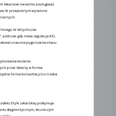
ym lekarzowi nie wolno posługiwać
we. W przepisie tym wyrażono
inarnych.
a chorego. W dotychczas
”, podczas gdy nowa regulacja KEL
owodować znaczne pogorszenie stanu
dejmowania leczenia
ych przez lekarzy w formie
rzędna forma konsultacji (co trzeba
odeks Etyki Lekarskiej podejmuje
aniu diagnostycznym, leczniczym