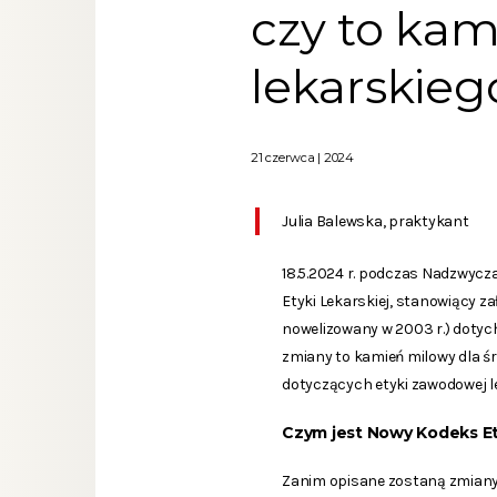
czy to kam
lekarskieg
21 czerwca | 2024
Julia Balewska, praktykant
18.5.2024 r. podczas Nadzwycz
Etyki Lekarskiej, stanowiący za
nowelizowany w 2003 r.) dotyc
zmiany to kamień milowy dla śr
dotyczących etyki zawodowej le
Czym jest Nowy Kodeks Ety
Zanim opisane zostaną zmiany w