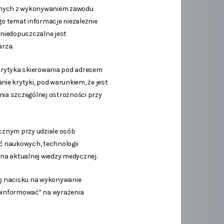
ązanych z wykonywaniem zawodu
go temat informacje niezależnie
ś niedopuszczalne jest
rza.
krytyka skierowania pod adresem
ie krytyki, pod warunkiem, że jest
nia szczególnej ostrożności przy
icznym przy udziale osób
ć naukowych, technologii
 na aktualnej wiedzy medycznej.
iłę nacisku na wykonywanie
poinformować” na wyrażenia