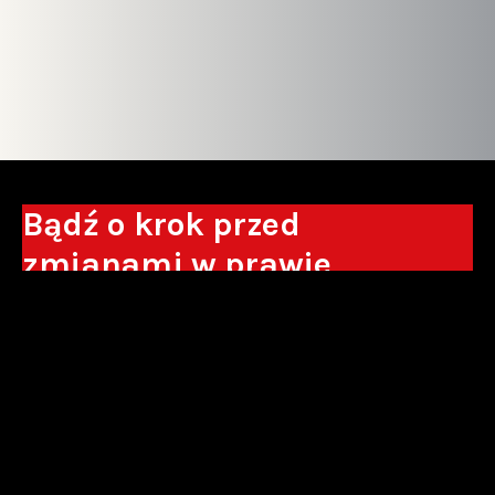
Bądź o krok przed
zmianami w prawie
Otrzymuj eksperckie analizy, komentarze
do nowych regulacji oraz wskazówki, które
pomogą Ci podejmować decyzje biznesowe.
Zapisz się*
*Zapisując się wyrażam zgodę na przetwarzanie moich danych
osobowych w postaci podawanego adresu e-mail przez Sowisło
Topolewski Kancelaria Adwokatów i Radców Prawnych S.K.A. w celu
otrzymywania informacji handlowych drogą elektroniczną oraz na