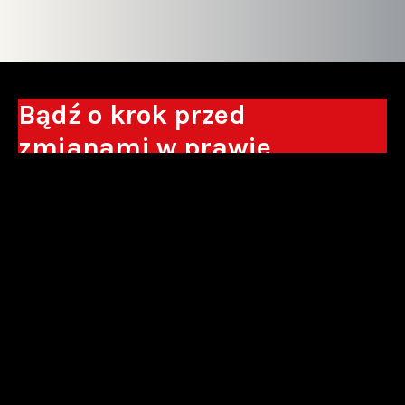
Bądź o krok przed
zmianami w prawie
Otrzymuj eksperckie analizy, komentarze
do nowych regulacji oraz wskazówki, które
pomogą Ci podejmować decyzje biznesowe.
Zapisz się*
*Zapisując się wyrażam zgodę na przetwarzanie moich danych
osobowych w postaci podawanego adresu e-mail przez Sowisło
Topolewski Kancelaria Adwokatów i Radców Prawnych S.K.A. w celu
otrzymywania informacji handlowych drogą elektroniczną oraz na
otrzymywanie drogą elektroniczną informacji handlowych o produktach i
usługach oferowanych przez Sowisło Topolewski Kancelaria Adwokatów i
Radców Prawnych S.K.A.
polityka prywatności