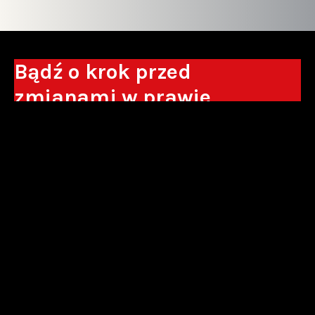
Bądź o krok przed
zmianami w prawie
Otrzymuj eksperckie analizy, komentarze
do nowych regulacji oraz wskazówki, które
pomogą Ci podejmować decyzje biznesowe.
Zapisz się*
*Zapisując się wyrażam zgodę na przetwarzanie moich danych
osobowych w postaci podawanego adresu e-mail przez Sowisło
Topolewski Kancelaria Adwokatów i Radców Prawnych S.K.A. w celu
otrzymywania informacji handlowych drogą elektroniczną oraz na
otrzymywanie drogą elektroniczną informacji handlowych o produktach i
usługach oferowanych przez Sowisło Topolewski Kancelaria Adwokatów i
Radców Prawnych S.K.A.
polityka prywatności
newsletter