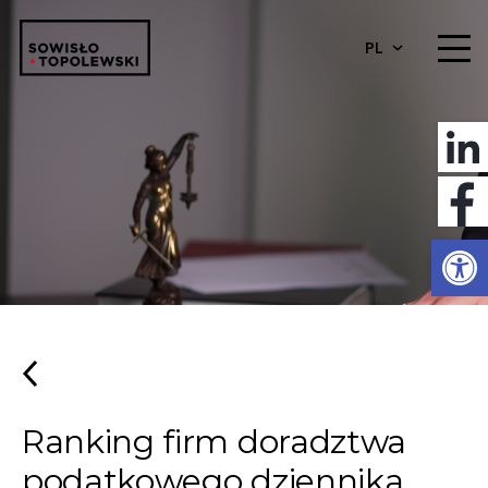
PL
Otwórz 
Ranking firm doradztwa
podatkowego dziennika