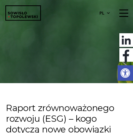
PL
Otwórz 
Raport zrównoważonego
rozwoju (ESG) – kogo
dotyczą nowe obowiązki