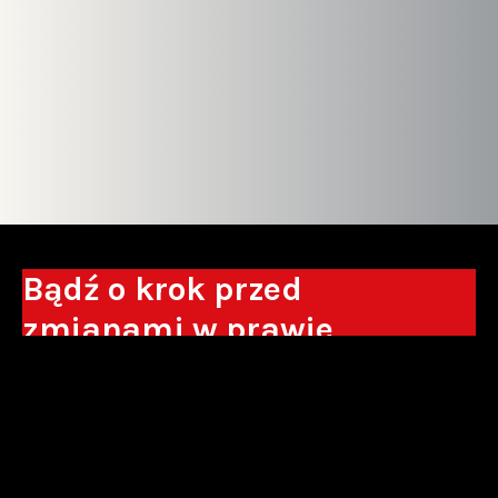
Bądź o krok przed
zmianami w prawie
Otrzymuj eksperckie analizy, komentarze
do nowych regulacji oraz wskazówki, które
pomogą Ci podejmować decyzje biznesowe.
Zapisz się*