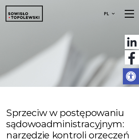
PL
Otwórz 
Sprzeciw w postępowaniu
sądowoadministracyjnym:
narzędzie kontroli orzeczeń