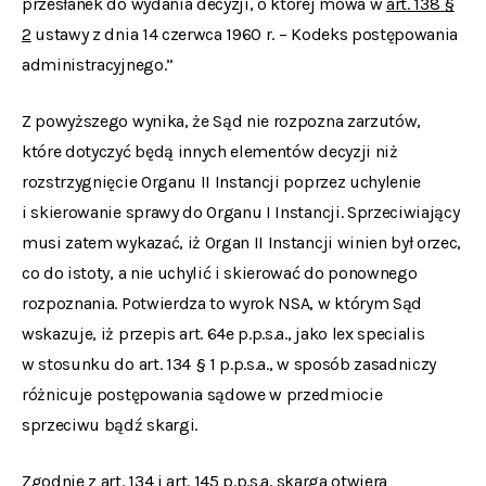
przesłanek do wydania decyzji, o której mowa w
art. 138 §
2
ustawy z dnia 14 czerwca 1960 r. – Kodeks postępowania
administracyjnego.”
Z powyższego wynika, że Sąd nie rozpozna zarzutów,
które dotyczyć będą innych elementów decyzji niż
rozstrzygnięcie Organu II Instancji poprzez uchylenie
i skierowanie sprawy do Organu I Instancji. Sprzeciwiający
musi zatem wykazać, iż Organ II Instancji winien był orzec,
co do istoty, a nie uchylić i skierować do ponownego
rozpoznania. Potwierdza to wyrok NSA, w którym Sąd
wskazuje, iż przepis art. 64e p.p.s.a., jako lex specialis
w stosunku do art. 134 § 1 p.p.s.a., w sposób zasadniczy
różnicuje postępowania sądowe w przedmiocie
sprzeciwu bądź skargi.
Zgodnie z art. 134 i art. 145 p.p.s.a. skarga otwiera