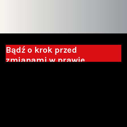
Bądź o krok przed
zmianami w prawie
Otrzymuj eksperckie analizy, komentarze
do nowych regulacji oraz wskazówki, które
pomogą Ci podejmować decyzje biznesowe.
Zapisz się*
*Zapisując się wyrażam zgodę na przetwarzanie moich danych
osobowych w postaci podawanego adresu e-mail przez Sowisło
Topolewski Kancelaria Adwokatów i Radców Prawnych S.K.A. w celu
otrzymywania informacji handlowych drogą elektroniczną oraz na
otrzymywanie drogą elektroniczną informacji handlowych o produktach i
usługach oferowanych przez Sowisło Topolewski Kancelaria Adwokatów i