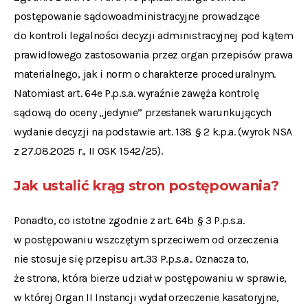
postępowanie sądowoadministracyjne prowadzące
do kontroli legalności decyzji administracyjnej pod kątem
prawidłowego zastosowania przez organ przepisów prawa
materialnego, jak i norm o charakterze proceduralnym.
Natomiast art. 64e P.p.s.a. wyraźnie zawęża kontrolę
sądową do oceny „jedynie” przesłanek warunkujących
wydanie decyzji na podstawie art. 138 § 2 k.p.a. (wyrok NSA
z 27.08.2025 r., II OSK 1542/25).
Jak ustalić krąg stron postępowania?
Ponadto, co istotne zgodnie z art. 64b § 3 P.p.s.a.
w postępowaniu wszczętym sprzeciwem od orzeczenia
nie stosuje się przepisu art.33 P.p.s.a.. Oznacza to,
że strona, która bierze udział w postępowaniu w sprawie,
w której Organ II Instancji wydał orzeczenie kasatoryjne,