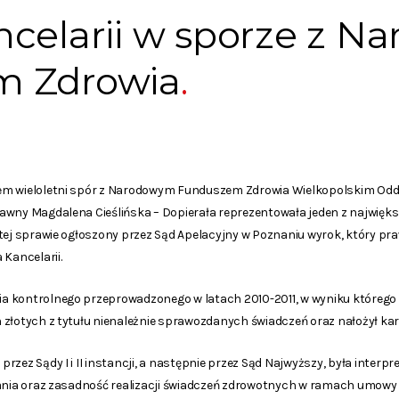
ncelarii w sporze z 
m Zdrowia
em wieloletni spór z Narodowym Funduszem Zdrowia Wielkopolskim Odd
awny Magdalena Cieślińska – Dopierała reprezentowała jeden z najwięks
 tej sprawie ogłoszony przez Sąd Apelacyjny w Poznaniu wyrok, który p
 Kancelarii.
 kontrolnego przeprowadzonego w latach 2010-2011, w wyniku którego 
złotych z tytułu nienależnie sprawozdanych świadczeń oraz nałożył kar
zez Sądy I i II instancji, a następnie przez Sąd Najwyższy, była interpre
wania oraz zasadność realizacji świadczeń zdrowotnych w ramach umowy n