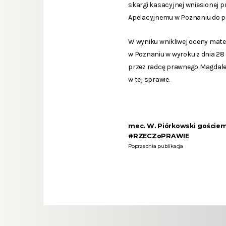
skargi kasacyjnej wniesionej p
Apelacyjnemu w Poznaniu do 
W wyniku wnikliwej oceny mate
w Poznaniu w wyroku z dnia 28 
przez radcę prawnego Magdalen
w tej sprawie.
mec. W. Piórkowski goście
#RZECZoPRAWIE
Poprzednia publikacja