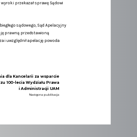
ł wyrok i przekazał sprawę Sądowi
biegłego sądowego, Sąd Apelacyjny
tację prawną przedstawioną
a i uwzględnił apelację powoda
a dla Kancelarii za wsparcie
szu 100-lecia Wydziału Prawa
i Administracji UAM
Następna publikacja