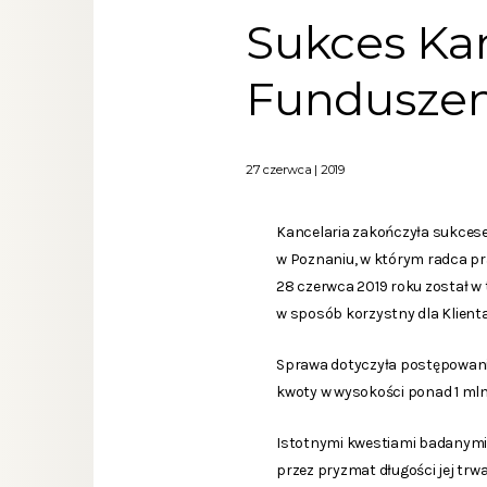
Sukces Ka
Fundusze
27 czerwca | 2019
Kancelaria zakończyła sukces
w Poznaniu, w którym radca pr
28 czerwca 2019 roku został w
w sposób korzystny dla Klienta
Sprawa dotyczyła postępowania
kwoty w wysokości ponad 1 mln 
Istotnymi kwestiami badanymi pr
przez pryzmat długości jej tr