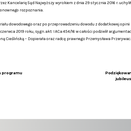
rzez Kancelarię Sąd Najwyższy wyrokiem z dnia 29 stycznia 2016 r. uchyli
ponownego rozpoznania.
riału dowodowego oraz po przeprowadzeniu dowodu z dodatkowej opinii 
czerwca 2019 roku, sygn. akt: I ACa 454/16 w całości podzielił argumen
ą Cieślińską – Dopierała oraz radcę prawnego Przemysława Przerywacz
m programu
Podziękowani
jubileu