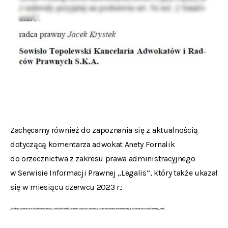
Zachęcamy również do zapoznania się z aktualnością
dotyczącą komentarza adwokat Anety Fornalik
do orzecznictwa z zakresu prawa administracyjnego
w Serwisie Informacji Prawnej „Legalis”, który także ukazał
się w miesiącu czerwcu 2023 r.:
„Zwykłe korzystanie z wody także w leśniczówce” – adwokat Aneta Fornalik komentuje orzecznictwo z zakresu prawa administracyjnego w Serwisie Informacji Prawnej „Legalis”