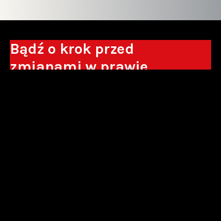
Bądź o krok przed
zmianami w prawie
Otrzymuj eksperckie analizy, komentarze
do nowych regulacji oraz wskazówki, które
pomogą Ci podejmować decyzje biznesowe.
Zapisz się*
*Zapisując się wyrażam zgodę na przetwarzanie moich danych
osobowych w postaci podawanego adresu e-mail przez Sowisło
Topolewski Kancelaria Adwokatów i Radców Prawnych S.K.A. w celu
otrzymywania informacji handlowych drogą elektroniczną oraz na
otrzymywanie drogą elektroniczną informacji handlowych o produktach i
usługach oferowanych przez Sowisło Topolewski Kancelaria Adwokatów i
Radców Prawnych S.K.A.
polityka prywatności
newsletter