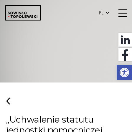
PL
Otwórz 
„Uchwalenie statutu
jednostki pomocniczej