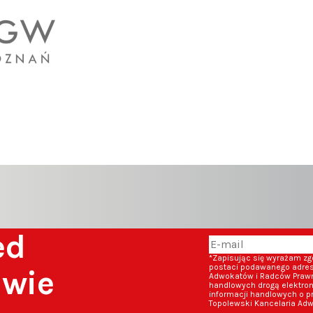
zed
*Zapisując się wyrażam z
postaci podawanego adresu
awie
Adwokatów i Radców Prawny
handlowych drogą elektron
informacji handlowych o p
Topolewski Kancelaria Adw