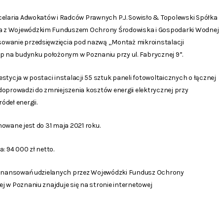
celaria Adwokatów i Radców Prawnych P.J. Sowisło & Topolewski Spółka
 z Wojewódzkim Funduszem Ochrony Środowiska i Gospodarki Wodnej
owanie przedsięwzięcia pod nazwą „Montaż mikroinstalacji
Wp na budynku położonym w Poznaniu przy ul. Fabrycznej 9”.
stycja w postaci instalacji 55 sztuk paneli fotowoltaicznych o łącznej
doprowadzi do zmniejszenia kosztów energii elektrycznej przy
deł energii.
owane jest do 31 maja 2021 roku.
: 94 000 zł netto.
ofinansowań udzielanych przez Wojewódzki Fundusz Ochrony
 w Poznaniu znajduje się na stronie internetowej