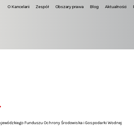
O Kancelarii
Zespół
Obszary prawa
Blog
Aktualności
jewódzkiego Funduszu Ochrony Środowiska i Gospodarki Wodnej