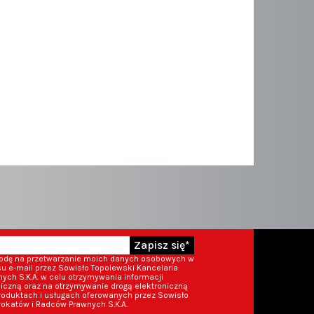
Zapisz się*
godę na przetwarzanie moich danych osobowych w
 e-mail przez Sowisło Topolewski Kancelaria
ch S.K.A. w celu otrzymywania informacji
iczną oraz na otrzymywanie drogą elektroniczną
roduktach i usługach oferowanych przez Sowisło
okatów i Radców Prawnych S.K.A.