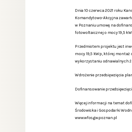
Dnia 10 czerwca 2021 roku Kan
Komandytowo-Akcyjna zawarła
w Poznaniu umowę na dofinans
fotowoltaicznej o mocy 19,5 k
Przedmiotem projektu jest inwe
mocy 19,5 kWp, której montaż 
wykorzystaniu odnawialnych źró
Wdrożenie przedsięwzięcia plan
Dofinansowanie przedsięwzięcia
Więcej informacji na temat d
Środowiska i Gospodarki Wodnej
www.wfosgw.poznan.pl