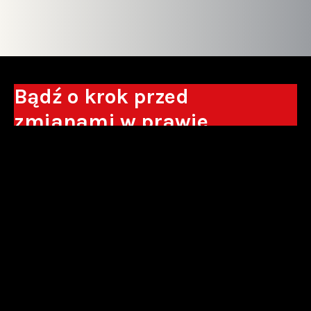
Bądź o krok przed
zmianami w prawie
Otrzymuj eksperckie analizy, komentarze
do nowych regulacji oraz wskazówki, które
pomogą Ci podejmować decyzje biznesowe.
Zapisz się*
*Zapisując się wyrażam zgodę na przetwarzanie moich danych
osobowych w postaci podawanego adresu e-mail przez Sowisło
Topolewski Kancelaria Adwokatów i Radców Prawnych S.K.A. w celu
otrzymywania informacji handlowych drogą elektroniczną oraz na
otrzymywanie drogą elektroniczną informacji handlowych o produktach i
usługach oferowanych przez Sowisło Topolewski Kancelaria Adwokatów i
Radców Prawnych S.K.A.
polityka prywatności